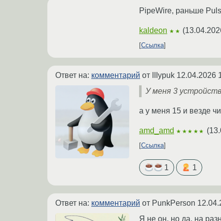
PipeWire, раньше Pul
kaldeon
(
13.04.202
★★
Ссылка
Ответ на:
комментарий
от IIIypuk
12.04.2026 
У меня 3 устройст
а у меня 15 и везде ч
amd_amd
(
13.
★★★★★
Ссылка
1
1
Ответ на:
комментарий
от PunkPerson
12.04.
Я не он, но да, на ра