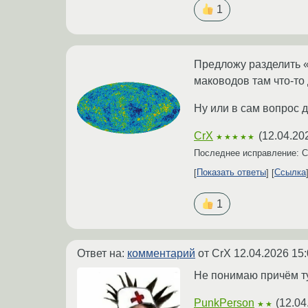
1
Предложу разделить «Д
маководов там что-то д
Ну или в сам вопрос 
CrX
(
12.04.20
★★★★★
Последнее исправление: 
Показать ответы
Ссылка
1
Ответ на:
комментарий
от CrX
12.04.2026 15:
Не понимаю причём ту
PunkPerson
(
12.04
★★