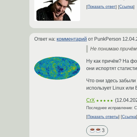
Показать ответ
Ссылка
Ответ на:
комментарий
от PunkPerson
12.04.
Не понимаю причём
Ну как причём? На фо
они испортят статисти
Что они здесь забыли 
использует Linux или 
CrX
(
12.04.20
★★★★★
Последнее исправление: 
Показать ответы
Ссылка
3