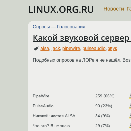
LINUX.ORG.RU
Новости
Г
Опросы
—
Голосования
Какой звуковой сервер
alsa
,
jack
,
pipewire
,
pulseaudio
,
звук
Подобных опросов на ЛОРе я не нашёл. Воз
PipeWire
259 (66%)
PulseAudio
90 (23%)
Никакой: чистая ALSA
34 (9%)
Что это? Я не знаю
29 (7%)