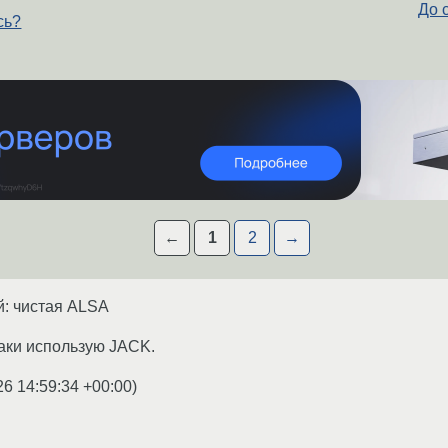
До 
сь?
←
1
2
→
й: чистая ALSA
таки использую JACK.
26 14:59:34 +00:00
)