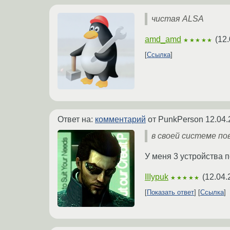
чистая ALSA
amd_amd
(
12.
★★★★★
Ссылка
Ответ на:
комментарий
от PunkPerson
12.04.
в своей системе по
У меня 3 устройства 
IIIypuk
(
12.04.
★★★★★
Показать ответ
Ссылка