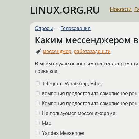
LINUX.ORG.RU
Новости
Г
Опросы
—
Голосования
Каким мессенджером вы
мессенджер
,
работазаденьги
В моём случае основным мессенджером стало 
привыкли.
Telegram, WhatsApp, Viber
Компания предоставила самописное реше
Компания предоставила самописное реше
Не пользуемся мессенджерами
Max
Yandex Messenger