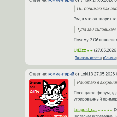
Ответ на:
комментарий
от virxak
27.05.2026 0
НЕ понимаю как ай
Эм, а что он творит т
Тупа зад силовикам
Почему!? Ойтишнеги д
UriZzz
(
27.05.2026
★★
Показать ответы
Ссылка
Ответ на:
комментарий
от Loki13
27.05.2026 
Работаю в аккредит
Посещаете форум, где
утрированный пример)
Leupold_cat
(
★★★★★
Последнее исправление: L