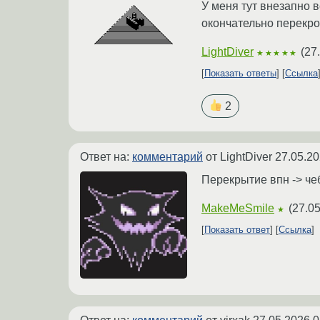
У меня тут внезапно 
окончательно перекр
LightDiver
(
27
★★★★★
Показать ответы
Ссылка
2
Ответ на:
комментарий
от LightDiver
27.05.20
Перекрытие впн -> че
MakeMeSmile
(
27.05
★
Показать ответ
Ссылка