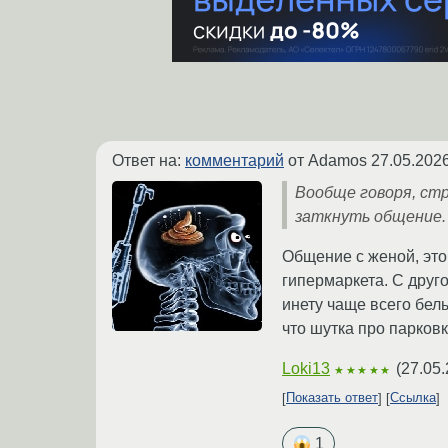
Ответ на:
комментарий
от Adamos
27.05.2026
Вообще говоря, ст
заткнуть общение.
Общение с женой, это
гипермаркета. С друг
инету чаще всего белы
что шутка про парковк
Loki13
(
27.05.
★★★★★
Показать ответ
Ссылка
1