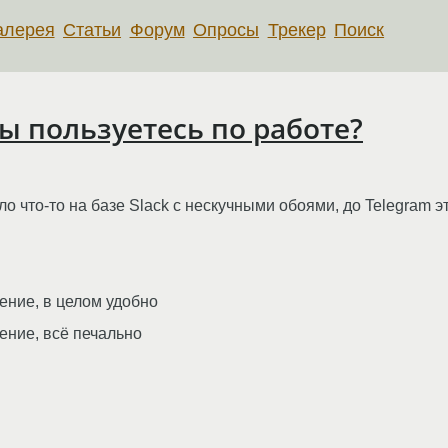
алерея
Статьи
Форум
Опросы
Трекер
Поиск
 пользуетесь по работе?
что-то на базе Slack с нескучными обоями, до Telegram эт
ние, в целом удобно
ние, всё печально