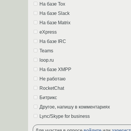
На базе Tox
На базе Slack
На базе Matrix
eXpress
На базе IRC
Teams
loop.ru
На базе XMPP
Не работаю
RocketChat
Битрикс
Другое, напишу в комментариях
Lync/Skype for business
Для участия в опросе
войдите
или
зарегист