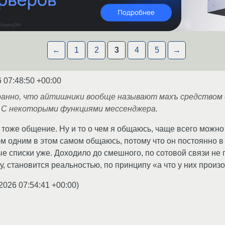
←
1
2
3
4
5
→
 07:48:50 +00:00
ранно, что айтишники вообще называют махъ средством 
 С некоторыми функциями мессенджера.
 тоже общение. Ну и то о чем я общаюсь, чаще всего можно
ом одним в этом самом общаюсь, потому что он постоянно в 
е списки уже. Доходило до смешного, по сотовой связи не п
у, становится реальностью, по принципу «а что у них произ
2026 07:54:41 +00:00
)