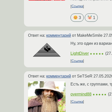
Ссылка
3
1
Ответ на:
комментарий
от MakeMeSmile
27.0
Ну, это один из вариа
LightDiver
(
27
★★★★★
Ссылка
Ответ на:
комментарий
от SeTSeR
27.05.202
Есть же, с группами,
overmind88
(
2
★★★★★
Ссылка