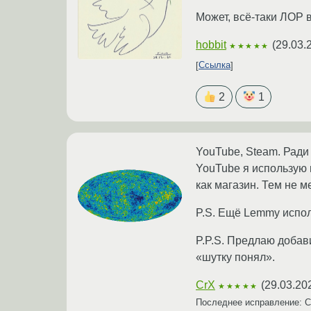
Может, всё-таки ЛОР в
hobbit
(
29.03.
★★★★★
Ссылка
2
1
YouTube, Steam. Ради
YouTube я использую 
как магазин. Тем не м
P.S. Ещё Lemmy испол
P.P.S. Предлаю добав
«шутку понял».
CrX
(
29.03.20
★★★★★
Последнее исправление: 