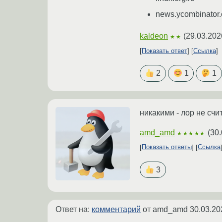
news.ycombinator
kaldeon
(
29.03.202
★★
Показать ответ
Ссылка
2
1
1
никакими - лор не сч
amd_amd
(
30.
★★★★★
Показать ответы
Ссылка
3
Ответ на:
комментарий
от amd_amd
30.03.20