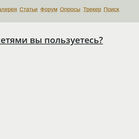
алерея
Статьи
Форум
Опросы
Трекер
Поиск
етями вы пользуетесь?