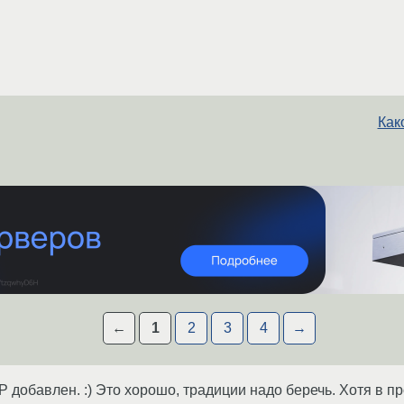
Как
←
1
2
3
4
→
 добавлен. :) Это хорошо, традиции надо беречь. Хотя в пр