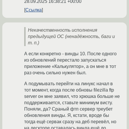
28.09.2025 16:38:21 +00:00
Ссылка
Некачественноcть исполнения
предыдущей ОС (ненадёжность, баги и
т. п.)
А если конкретно - винды 10. После одного
из обновлений перестало запускаться
приложение «Калькулятор», а он мне в тот
раз очень сильно нужен был.
А подумывать перейти на линукс начал в
тот момент, когда после обновы filezilla ftp
server он мне заявил, что хрюшка больше не
поддерживается, ставьте минимум висту.
Поняли, да? Сраный фтп сервер треубет
обновления винды. Я, кстати, вроде бы
тогда ещё сервак сразу на деб перевёл, но
на десктопе оставалась винда ещё до