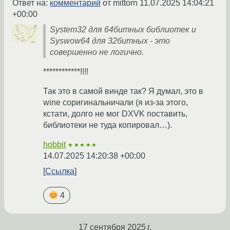
Ответ на:
комментарий
от mittorn
11.07.2025 14:04:21
+00:00
System32 для 64битных библиотек и
Syswow64 для 32битных - это
совершенно не логично.
************!!!!
Так это в самой винде так? Я думал, это в
wine соригинальничали (я из-за этого,
кстати, долго не мог DXVK поставить,
библиотеки не туда копировал…).
hobbit
★★★★★
14.07.2025 14:20:38 +00:00
Ссылка
4
17 сентября 2025 г.