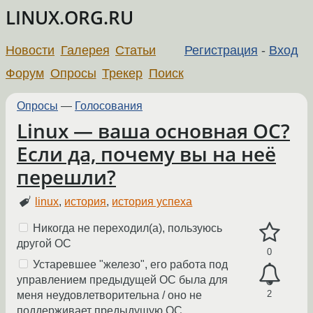
LINUX.ORG.RU
Новости
Галерея
Статьи
Регистрация
-
Вход
Форум
Опросы
Трекер
Поиск
Опросы
—
Голосования
Linux — ваша основная ОС?
Если да, почему вы на неё
перешли?
linux
,
история
,
история успеха
Никогда не переходил(а), пользуюсь
другой ОС
0
Устаревшее "железо", его работа под
управлением предыдущей ОС была для
2
меня неудовлетворительна / оно не
поддерживает предыдущую ОС