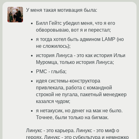
У меня такая мотивация была:
Билл Гейтс убедил меня, что я его
обворовываю, вот я и перестал;
я тогда хотел быть админом LAMP (но
не сложилось);
история Линуса - это как история Ильи
Муромца, только история Линуса;
РМС - глыба;
идея системы-конструктора
привлекала, работа с командной
строкой не пугала, пакетный менеджер
казался чудом;
я нетакусик, но денег на мак не было.
Точнее, были только на бигмак.
Линукс - это карьера. Линукс - это миф о
героях. Линукс - это субкультура и немножко