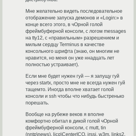
Мне желательно видеть последовательное
отображение запуска демонов и «Login:» в
конце всего этого, в чОрной голой
фреймбуферной консоли, с логом messages
на tty12, с «правильным» разрешением и
милым сердцу Terminus в качестве
консольного шрифта (знаю, он многим не
нравится, но меня он уже ннадцать лет
полностью устраивает).
Если мне будет нужен гуй — я запущу гуй
через startx, просто мне не всегда нужен гуй
тащемто. Иногда вполне хватает голой
консоли и ssh чтобы что нибудь быстренько
порешать.
Вообще на рубеже веков я вполне
комфортно обитал в дикой голой чОрной
фреймбуферной консоли, с mutt, tin
(nntp\news), licq\CenterICQ, irssi, w3m, links2,