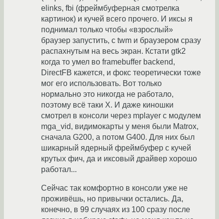
elinks, fbi (фреймбуферная смотрелка
картинок) и кучей всего прочего. И иксы я
поднимал только чтобы «взрослый»
браузер запустить, с twm и браузером сразу
распахнутым на весь экран. Кстати gtk2
когда то умел во framebuffer backend,
DirectFB кажется, и фокс теоретически тоже
мог его использовать. Вот только
нормально это никогда не работало,
поэтому всё таки X. И даже киношки
смотрел в консоли через mplayer с модулем
mga_vid, видимокарты у меня были Matrox,
сначала G200, а потом G400. Для них был
шикарный ядерный фреймбуфер с кучей
крутых фич, да и иксовый драйвер хорошо
работал...
Сейчас так комфортно в консоли уже не
проживёшь, но привычки остались. Да,
конечно, в 99 случаях из 100 сразу после