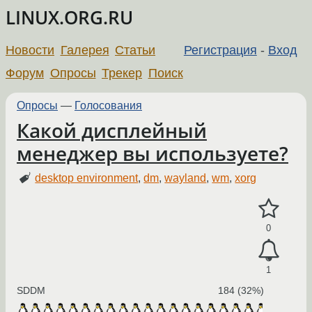
LINUX.ORG.RU
Новости
Галерея
Статьи
Регистрация
-
Вход
Форум
Опросы
Трекер
Поиск
Опросы
—
Голосования
Какой дисплейный
менеджер вы используете?
desktop environment
,
dm
,
wayland
,
wm
,
xorg
0
1
SDDM
184 (32%)