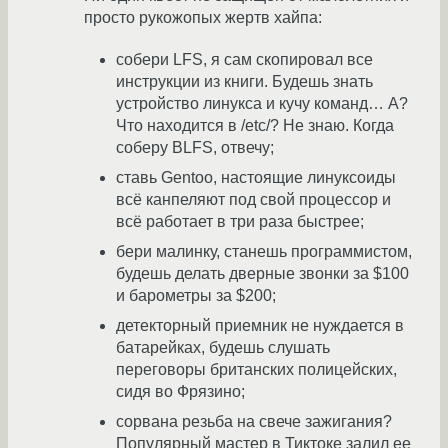
просто рукожопых жертв хайпа:
собери LFS, я сам скопировал все
инструкции из книги. Будешь знать
устройство линукса и кучу команд… А?
Что находится в /etc/? Не знаю. Когда
соберу BLFS, отвечу;
ставь Gentoo, настоящие линуксоиды
всё канпеляют под свой процессор и
всё работает в три раза быстрее;
бери малинку, станешь программистом,
будешь делать дверные звонки за $100
и барометры за $200;
детекторный приемник не нуждается в
батарейках, будешь слушать
переговоры британских полицейских,
сидя во Фрязино;
сорвана резьба на свече зажигания?
Популярный мастер в Тиктоке залил ее