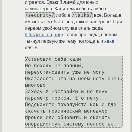
играется. Эдакий
лимб
для юных
каликакеров. Кали темам быть либо в
/security/
/talks/
либо в
всё. Больше
им места тут быть не должно наверное. При
первом удобном случае слать сюда
https://kali.org.ru/
к слову про сюда, спецом
тыкнул первую же тему поглядеть и
хехе
для Ъ
Установил себе кали

Но походу не полный, 
переустановаить уже не могу.

Оказалость что на неём нету очень 
многово

Заходу в настройки и не вижу 
параметр прокси. Его нету.

Подскажите пожалуйста как и где 
скачать графический менеджер 
прокси или обновить и скачать 