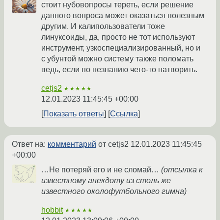
стоит нубовопросы тереть, если решение
данного вопроса может оказаться полезным
другим. И калипользователи тоже
линуксоиды, да, просто не тот используют
инструмент, узкоспециализированный, но и
с убунтой можно систему также поломать
ведь, если по незнанию чего-то натворить.
cetjs2
★★★★★
12.01.2023 11:45:45 +00:00
Показать ответы
Ссылка
Ответ на:
комментарий
от cetjs2
12.01.2023 11:45:45
+00:00
…Не потеряй его и не сломай…
(отсылка к
известному анекдоту из столь же
известного околофутбольного гимна)
hobbit
★★★★★