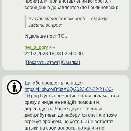
прочитал», при виставлении которого, к
сообщению добавляется (по Гоблиновски):
Будучи малолетним долб….ом хочу
задать вопрос:
И дальше пост ТС…
her_s_gory
★★
22.02.2023 18:28:02 +00:00
Показать ответ
Ссылка
Да, ибо поощрять не надо.
https://i.ibb.co/Bt8zX6Q/2023-02-22-21-30-
10.png
Пусть новенькие с кали обламаются
сразу и нигде не найдёт помощи и
пересядут на более дружественные
дистрибутивы где наберутся опыта и тоже
огребут проблем, но хотя бы не встретят
штыки на свои вопросы по кали и не