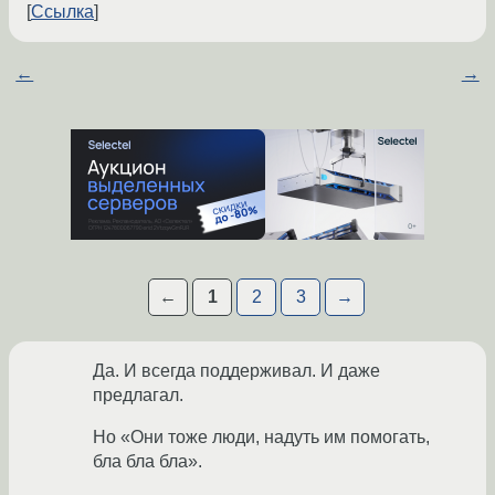
Ссылка
←
→
←
1
2
3
→
Да. И всегда поддерживал. И даже
предлагал.
Но «Они тоже люди, надуть им помогать,
бла бла бла».