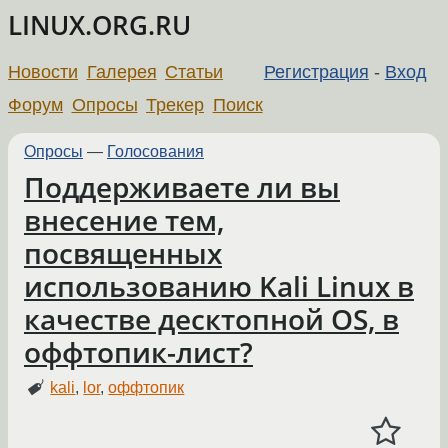
LINUX.ORG.RU
Новости
Галерея
Статьи
Регистрация
-
Вход
Форум
Опросы
Трекер
Поиск
Опросы
—
Голосования
Поддерживаете ли вы
внесение тем,
посвященных
использованию Kali Linux в
качестве десктопной OS, в
оффтопик-лист?
kali
,
lor
,
оффтопик