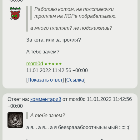
Работаю котом, на полставочки
троллем на ЛОРе подрабатываю.
а много платят? не подскажешь?
За кота, или за тролля?
А тебе зачем?
mord0d
★★★★★
11.01.2022 11:42:56 +00:00
Показать ответ
Ссылка
Ответ на:
комментарий
от mord0d
11.01.2022 11:42:56
+00:00
А тебе зачем?
а я... а я... а я беезрааабооотныыыыый :::::::(