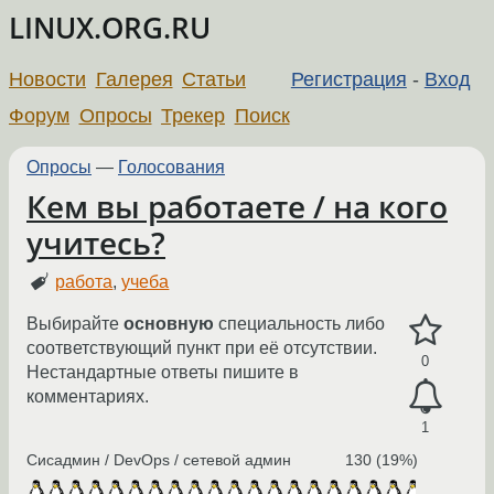
LINUX.ORG.RU
Новости
Галерея
Статьи
Регистрация
-
Вход
Форум
Опросы
Трекер
Поиск
Опросы
—
Голосования
Кем вы работаете / на кого
учитесь?
работа
,
учеба
Выбирайте
основную
специальность либо
соответствующий пункт при её отсутствии.
0
Нестандартные ответы пишите в
комментариях.
1
Сисадмин / DevOps / сетевой админ
130 (19%)