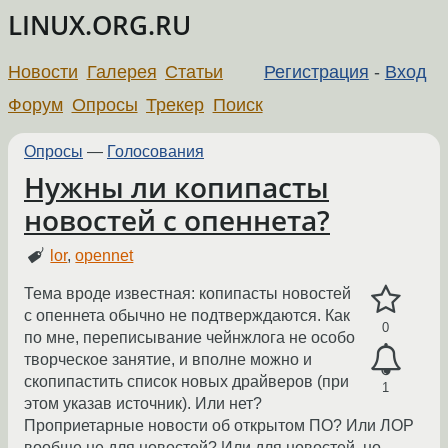
LINUX.ORG.RU
Новости
Галерея
Статьи
Регистрация
-
Вход
Форум
Опросы
Трекер
Поиск
Опросы
—
Голосования
Нужны ли копипасты
новостей с опеннета?
lor
,
opennet
Тема вроде известная: копипасты новостей
с опеннета обычно не подтверждаются. Как
0
по мне, переписывание чейнжлога не особо
творческое занятие, и вполне можно и
скопипастить список новых драйверов (при
1
этом указав источник). Или нет?
Проприетарные новости об открытом ПО? Или ЛОР
вообще не для новостей? Или для новостей, но