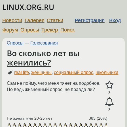
LINUX.ORG.RU
Новости
Галерея
Статьи
Регистрация
-
Вход
Форум
Опросы
Трекер
Поиск
Опросы
—
Голосования
Во сколько лет вы
женились?
real life
,
женщины
,
социальный опрос
,
школьники
Сам не пойму, чего меня тянет на подобное.
Но ведь жизненный опрос, не правда ли?
3
3
Не женат, мне 20-25 лет
383 (20%)