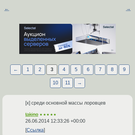
←
→
←
1
2
3
4
5
6
7
8
9
10
11
→
[х] среди основной массы лоровцев
takino
★★★★★
26.06.2014 12:33:26 +00:00
Ссылка