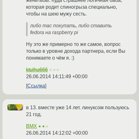
женитьбы. Куда страшнее логичная баба,
которая родит спиногрыза специально,
чтобы на шею мужу сесть.
либо mac покупать, либо ставить
fedora на raspberry pi
Ну это же примерно то же самое, вопрос
только в уровне дохода партнера, если Вы
понимаете о чём я. :)
ktulhu666
☆☆☆
26.06.2014 14:11:49 +00:00
Ссылка
в 13. вместе уже 14 лет. линуксом пользуюсь
21 год.
BMX
★★☆
26.06.2014 14:12:02 +00:00