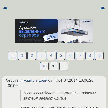
←
→
←
1
2
3
4
5
6
7
8
9
10
11
→
Ответ на:
комментарий
от Ttt
01.07.2014 10:06:26
+00:00
Ну ты сам делать не умеешь, поэтому
за тебя делают другие.
Умею, просто приятнее и легче делать с кем