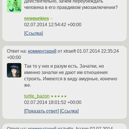
Действительно, зачем переубеждать
человека в его правдивом умозаключении?
newpunkies
☆
02.07.2014 12:54:42 +00:00
Ссылка
Ответ на:
комментарий
от xtraeft
01.07.2014 22:35:24
+00:00
Так то у них и разум есть. Зачатки, но
именно зачатки не дают им отношения
строить. Имеются в виду амурные, конечно
же.
turtle_bazon
★★★★★
02.07.2014 18:01:52 +00:00
Показать ответ
Ссылка
Ответ на:
комментарий
от turtle_bazon
02.07.2014