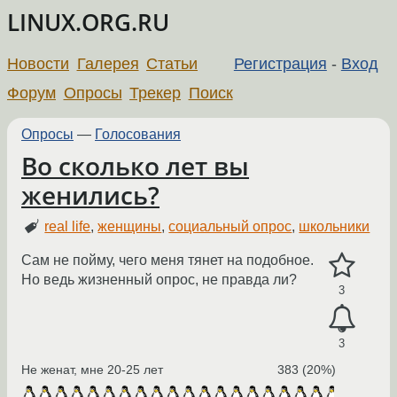
LINUX.ORG.RU
Новости
Галерея
Статьи
Регистрация
-
Вход
Форум
Опросы
Трекер
Поиск
Опросы
—
Голосования
Во сколько лет вы
женились?
real life
,
женщины
,
социальный опрос
,
школьники
Сам не пойму, чего меня тянет на подобное.
Но ведь жизненный опрос, не правда ли?
3
3
Не женат, мне 20-25 лет
383 (20%)