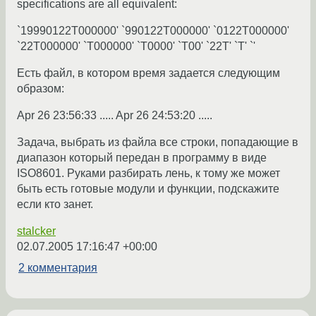
specifications are all equivalent:
`19990122T000000' `990122T000000' `0122T000000'
`22T000000' `T000000' `T0000' `T00' `22T' `T' `'
Есть файл, в котором время задается следующим
образом:
Apr 26 23:56:33 ..... Apr 26 24:53:20 .....
Задача, выбрать из файла все строки, попадающие в
диапазон который передан в программу в виде
ISO8601. Руками разбирать лень, к тому же может
быть есть готовые модули и функции, подскажите
если кто занет.
stalcker
02.07.2005 17:16:47 +00:00
2 комментария