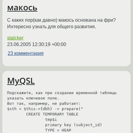
макось
С каких пор(как давно) макось основана на фри?
Интересно узнать для общего развития.
stalcker
23.06.2005 12:30:19 +00:00
23 комментария
MyQSL
Подскажите, как при создании временной таблицы 
указать ключевое поле.

Вот так, например, не работает:

$sth = $this->{dbh} -> prepare("

	CREATE TEMPORARY TABLE 

		tmp$i

		primary key (subject_id)

		TYPE = HEAP
