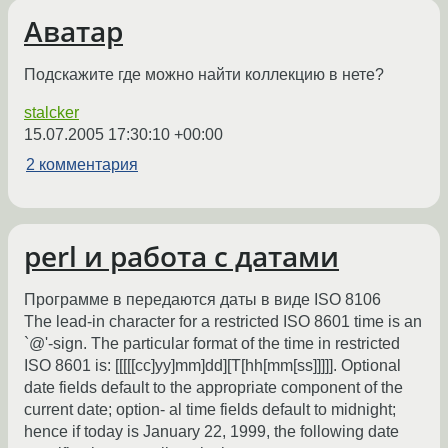
Аватар
Подскажите где можно найти коллекцию в нете?
stalcker
15.07.2005 17:30:10 +00:00
2 комментария
perl и работа с датами
Программе в передаются даты в виде ISO 8106
The lead-in character for a restricted ISO 8601 time is an
`@'-sign. The particular format of the time in restricted
ISO 8601 is: [[[[[cc]yy]mm]dd][T[hh[mm[ss]]]]]. Optional
date fields default to the appropriate component of the
current date; option- al time fields default to midnight;
hence if today is January 22, 1999, the following date