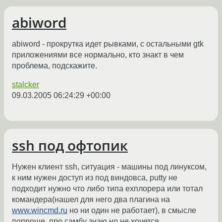
abiword
abiword - прокрутка идет рывками, с остальными gtk
приложениями все нормально, кто знакт в чем
проблема, подскажите.
stalcker
09.03.2005 06:24:29 +00:00
ssh под офтопик
Нужен клиент ssh, ситуация - машины под линуксом,
к ним нужен доступ из под виндовса, putty не
подходит нужно что либо типа ехплорера или тотал
командера(нашел для него два плагина на
www.wincmd.ru
но ни один не работает), в смысле
попроще, про самбу знаю но не хочется