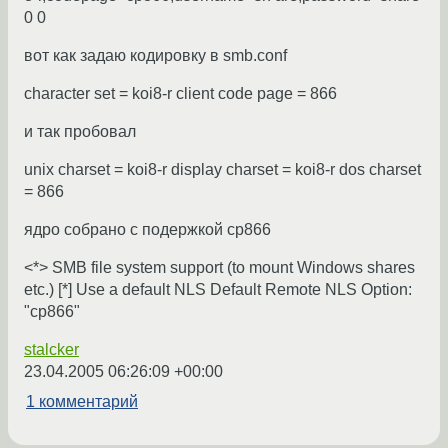
0 0
вот как задаю кодировку в smb.conf
character set = koi8-r client code page = 866
и так пробовал
unix charset = koi8-r display charset = koi8-r dos charset
= 866
ядро собрано с подержкой cp866
<*> SMB file system support (to mount Windows shares
etc.) [*] Use a default NLS Default Remote NLS Option:
"cp866"
stalcker
23.04.2005 06:26:09 +00:00
1 комментарий