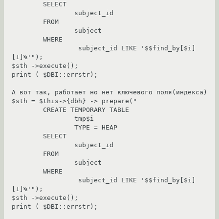
	SELECT 

		subject_id 

	FROM 

		subject 

	WHERE 

		 subject_id LIKE '$$find_by[$i]
[1]%'");

$sth ->execute();

print ( $DBI::errstr);

А вот так, работает но нет ключевого поля(индекса)

$sth = $this->{dbh} -> prepare("

	CREATE TEMPORARY TABLE 

		tmp$i

		TYPE = HEAP

	SELECT 

		subject_id 

	FROM 

		subject 

	WHERE 

		 subject_id LIKE '$$find_by[$i]
[1]%'");

$sth ->execute();

print ( $DBI::errstr);
