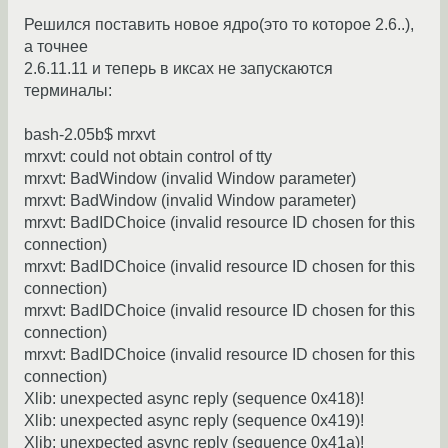
Решился поставить новое ядро(это то которое 2.6..),
а точнее
2.6.11.11 и теперь в иксах не запускаются
терминалы:
bash-2.05b$ mrxvt
mrxvt: could not obtain control of tty
mrxvt: BadWindow (invalid Window parameter)
mrxvt: BadWindow (invalid Window parameter)
mrxvt: BadIDChoice (invalid resource ID chosen for this
connection)
mrxvt: BadIDChoice (invalid resource ID chosen for this
connection)
mrxvt: BadIDChoice (invalid resource ID chosen for this
connection)
mrxvt: BadIDChoice (invalid resource ID chosen for this
connection)
Xlib: unexpected async reply (sequence 0x418)!
Xlib: unexpected async reply (sequence 0x419)!
Xlib: unexpected async reply (sequence 0x41a)!