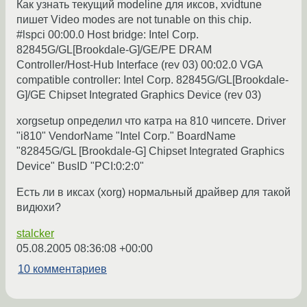
Как узнать текущий modeline для иксов, xvidtune
пишет Video modes are not tunable on this chip.
#lspci 00:00.0 Host bridge: Intel Corp.
82845G/GL[Brookdale-G]/GE/PE DRAM
Controller/Host-Hub Interface (rev 03) 00:02.0 VGA
compatible controller: Intel Corp. 82845G/GL[Brookdale-
G]/GE Chipset Integrated Graphics Device (rev 03)
xorgsetup определил что катра на 810 чипсете. Driver
"i810" VendorName "Intel Corp." BoardName
"82845G/GL [Brookdale-G] Chipset Integrated Graphics
Device" BusID "PCI:0:2:0"
Есть ли в иксах (xorg) нормальный драйвер для такой
видюхи?
stalcker
05.08.2005 08:36:08 +00:00
10 комментариев