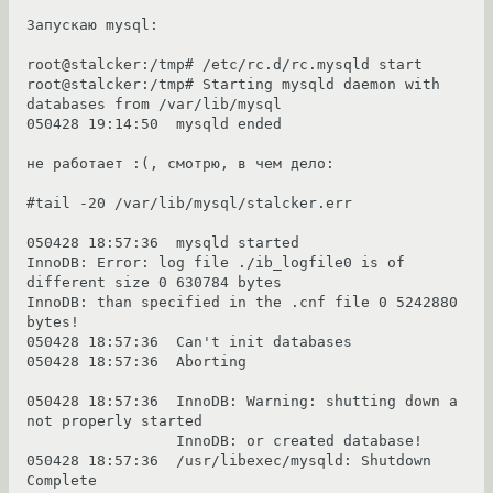
Запускаю mysql:

root@stalcker:/tmp# /etc/rc.d/rc.mysqld start

root@stalcker:/tmp# Starting mysqld daemon with 
databases from /var/lib/mysql

050428 19:14:50  mysqld ended

не работает :(, смотрю, в чем дело:

#tail -20 /var/lib/mysql/stalcker.err 

050428 18:57:36  mysqld started

InnoDB: Error: log file ./ib_logfile0 is of 
different size 0 630784 bytes

InnoDB: than specified in the .cnf file 0 5242880 
bytes!

050428 18:57:36  Can't init databases

050428 18:57:36  Aborting

050428 18:57:36  InnoDB: Warning: shutting down a 
not properly started

                 InnoDB: or created database!

050428 18:57:36  /usr/libexec/mysqld: Shutdown 
Complete
