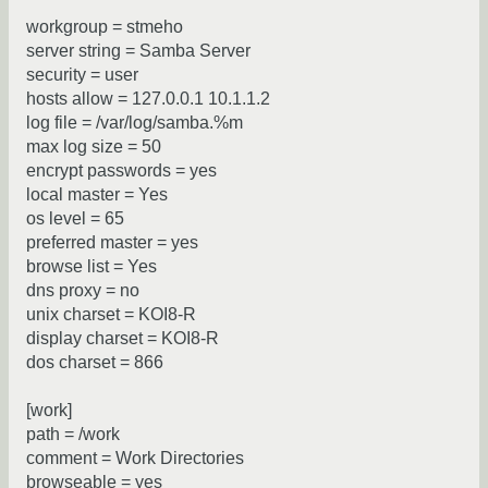
workgroup = stmeho
server string = Samba Server
security = user
hosts allow = 127.0.0.1 10.1.1.2
log file = /var/log/samba.%m
max log size = 50
encrypt passwords = yes
local master = Yes
os level = 65
preferred master = yes
browse list = Yes
dns proxy = no
unix charset = KOI8-R
display charset = KOI8-R
dos charset = 866
[work]
path = /work
comment = Work Directories
browseable = yes