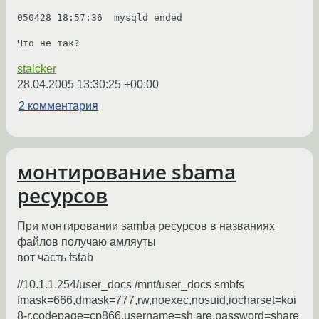
050428 18:57:36  mysqld ended

Что не так?
stalcker
28.04.2005 13:30:25 +00:00
2 комментария
монтирование sbama
ресурсов
При монтировании samba ресурсов в названиях
файлов получаю амляуты
вот часть fstab
//10.1.1.254/user_docs /mnt/user_docs smbfs
fmask=666,dmask=777,rw,noexec,nosuid,iocharset=koi
8-r,codepage=cp866,username=sh are,password=share