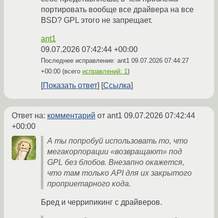
портировать вообще все драйвера на все
BSD? GPL этого не запрещает.
ant1
09.07.2026 07:42:44 +00:00
Последнее исправление: ant1
09.07.2026 07:44:27
+00:00
(всего
исправлений: 1
)
Показать ответ
Ссылка
Ответ на:
комментарий
от ant1
09.07.2026 07:42:44
+00:00
А ты попробуй использовать то, что
мегакорпорации «возвращают» под
GPL без блобов. Внезапно окажется,
что там только API для их закрытого
проприетарного кода.
Бред и черрипикинг с драйверов.