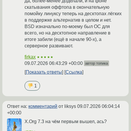
да, более-менее доделали, и на фоне
скатывания оффтопа в окончательную
помойку линуксу теперь на десктопах лёгких
в поддержке альтернатив в целом и нет.
BSD изначально по-моему был ОС для
всего, но на десктопное направление в
итоге забили (ещё в начале 90-х), а
серверное развивают.
firkax
★★★★★
09.07.2026 06:43:29 +00:00
автор топика
Показать ответы
Ссылка
1
Ответ на:
комментарий
от liksys
09.07.2026 06:04:14
+00:00
X.Org 7.3 на чём первым вышел, ась?