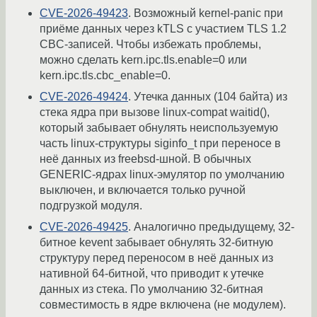
CVE-2026-49423
. Возможный kernel-panic при
приёме данных через kTLS с участием TLS 1.2
CBC-записей. Чтобы избежать проблемы,
можно сделать kern.ipc.tls.enable=0 или
kern.ipc.tls.cbc_enable=0.
CVE-2026-49424
. Утечка данных (104 байта) из
стека ядра при вызове linux-compat waitid(),
который забывает обнулять неиспользуемую
часть linux-структуры siginfo_t при переносе в
неё данных из freebsd-шной. В обычных
GENERIC-ядрах linux-эмулятор по умолчанию
выключен, и включается только ручной
подгрузкой модуля.
CVE-2026-49425
. Аналогично предыдущему, 32-
битное kevent забывает обнулять 32-битную
структуру перед переносом в неё данных из
нативной 64-битной, что приводит к утечке
данных из стека. По умолчанию 32-битная
совместимость в ядре включена (не модулем).