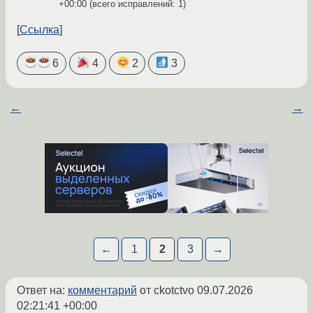
+00:00
(всего исправлений: 1)
Ссылка
6
4
2
3
←
→
←
1
2
3
→
Ответ на:
комментарий
от ckotctvo
09.07.2026
02:21:41 +00:00