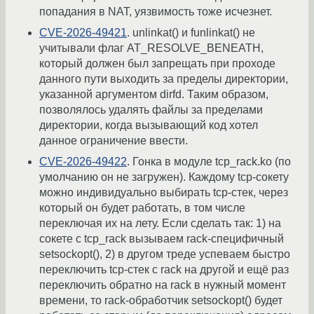
попадания в NAT, уязвимость тоже исчезнет.
CVE-2026-49421
. unlinkat() и funlinkat() не
учитывали флаг AT_RESOLVE_BENEATH,
который должен был запрещать при проходе
данного пути выходить за пределы директории,
указанной аргументом dirfd. Таким образом,
позволялось удалять файлы за пределами
директории, когда вызывающий код хотел
данное ограничение ввести.
CVE-2026-49422
. Гонка в модуле tcp_rack.ko (по
умолчанию он не загружен). Каждому tcp-сокету
можно индивидуально выбирать tcp-стек, через
который он будет работать, в том числе
переключая их на лету. Если сделать так: 1) на
сокете с tcp_rack вызываем rack-специфичный
setsockopt(), 2) в другом треде успеваем быстро
переключить tcp-стек с rack на другой и ещё раз
переключить обратно на rack в нужный момент
времени, то rack-обработчик setsockopt() будет