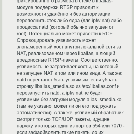
фиксированного размера в стеке в libalias-
модуле поддержки RTSP приводит к
возможности удалённо и без авторизации
переполнить стек либо ядра (для ipfw nat) либо
процесса natd (который обычно запущен от
root). Потенциально может привести к RCE.
Спровоцировать уязвимость может
злонамеренный хост внутри локальной сети за
NAT, реализованном через libalias, шлющий
вредоносные RTSP-пакеты. Соответственно,
уязвимость не затрагивает хосты, на который
не запущен NAT в том или ином виде. А так же:
natd перестанет быть уязвимым, если убрать
строчку libalias_smedia.so из /etc/libalias.conf и
перезапустить natd, а ipfw nat не будет
уязвимым без загрузки модуля alias_smedia.ko
(там не указано, может ли он его подгружать
автоматически). А так же, уязвимый обработчик
смотрит только TCP/UDP пакеты, идущие
наружу, у которых один из портов 554 или 7070 -
если зафарйволить такие пакеты до их