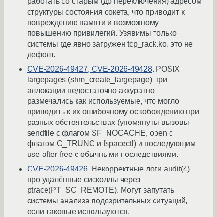
работать со старым (до переключения) адресом
структуры состояния сокета, что приводит к
повреждению памяти и возможному
повышению привилегий. Узявимы только
системы где явно загружен tcp_rack.ko, это не
дефолт.
CVE-2026-49427, CVE-2026-49428
. POSIX
largepages (shm_create_largepage) при
аллокации недостаточно аккуратно
размечались как используемые, что могло
приводить к их ошибочному освобождению при
разных обстоятельствах (упомянуты вызовы
sendfile с флагом SF_NOCACHE, open с
флагом O_TRUNC и fspacectl) и последующим
use-after-free с обычными последствиями.
CVE-2026-49426
. Некорректные логи audit(4)
про удалённые сисколлы через
ptrace(PT_SC_REMOTE). Могут запутать
системы анализа подозрительных ситуаций,
если таковые используются.