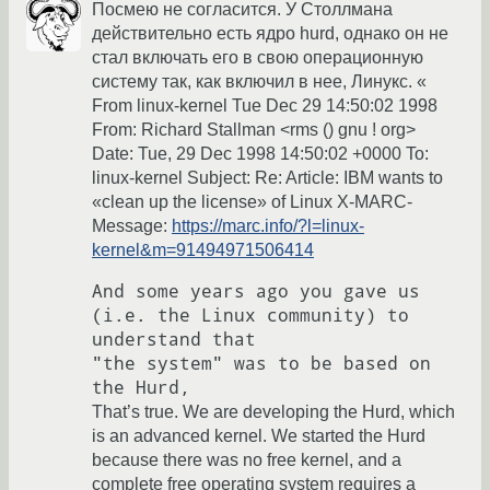
Посмею не согласится. У Столлмана
действительно есть ядро hurd, однако он не
стал включать его в свою операционную
систему так, как включил в нее, Линукс. «
From linux-kernel Tue Dec 29 14:50:02 1998
From: Richard Stallman <rms () gnu ! org>
Date: Tue, 29 Dec 1998 14:50:02 +0000 To:
linux-kernel Subject: Re: Article: IBM wants to
«clean up the license» of Linux X-MARC-
Message:
https://marc.info/?l=linux-
kernel&m=91494971506414
And some years ago you gave us 
(i.e. the Linux community) to 
understand that 

"the system" was to be based on 
That’s true. We are developing the Hurd, which
is an advanced kernel. We started the Hurd
because there was no free kernel, and a
complete free operating system requires a