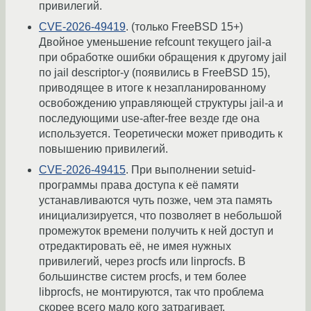
привилегий.
CVE-2026-49419
. (только FreeBSD 15+)
Двойное уменьшение refcount текущего jail-а
при обработке ошибки обращения к другому jail
по jail descriptor-у (появились в FreeBSD 15),
приводящее в итоге к незапланированному
освобождению управляющей структуры jail-а и
последующими use-after-free везде где она
используется. Теоретически может приводить к
повышению привилегий.
CVE-2026-49415
. При выполнении setuid-
программы права доступа к её памяти
устанавливаются чуть позже, чем эта память
инициализируется, что позволяет в небольшой
промежуток времени получить к ней доступ и
отредактировать её, не имея нужных
привилегий, через procfs или linprocfs. В
большинстве систем procfs, и тем более
libprocfs, не монтируются, так что проблема
скорее всего мало кого затрагивает.