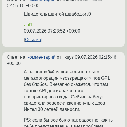
02:55:16 +00:00
Швидетель швитой швабодки /0
ant1
09.07.2026 07:23:52 +00:00
Ссылка
Ответ на:
комментарий
от liksys
09.07.2026 02:15:46
+00:00
А ты попробуй использовать то, что
мегакорпорации «возвращают» под GPL
без блобов. Внезапно окажется, что там
только API для их закрытого
проприетарного кода. Сейчас набегут
свидетели реверс-инженирнутых дров
Интел 30 летней давности.
PS: если бы все было так радостно, как ты
себе представляешь, в чем проблема