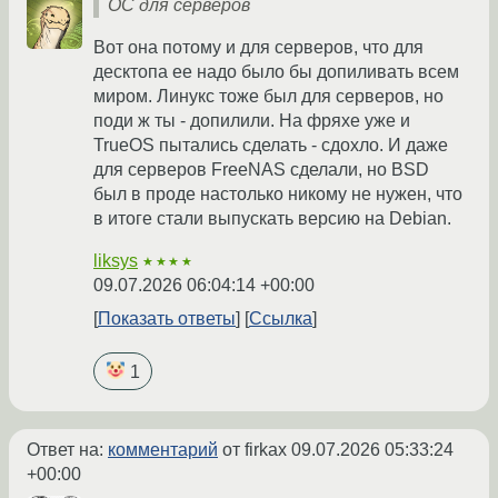
ОС для серверов
Вот она потому и для серверов, что для
десктопа ее надо было бы допиливать всем
миром. Линукс тоже был для серверов, но
поди ж ты - допилили. На фряхе уже и
TrueOS пытались сделать - сдохло. И даже
для серверов FreeNAS сделали, но BSD
был в проде настолько никому не нужен, что
в итоге стали выпускать версию на Debian.
liksys
★★★★
09.07.2026 06:04:14 +00:00
Показать ответы
Ссылка
1
Ответ на:
комментарий
от firkax
09.07.2026 05:33:24
+00:00