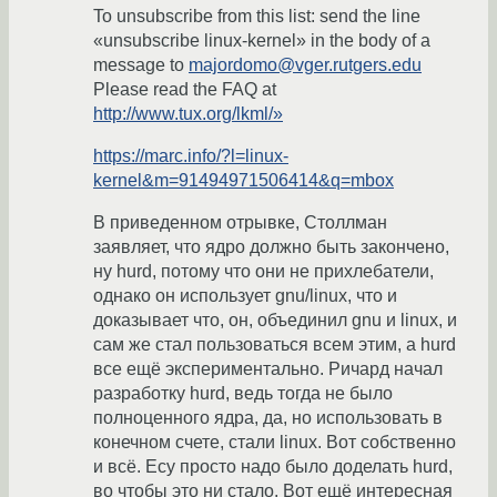
To unsubscribe from this list: send the line
«unsubscribe linux-kernel» in the body of a
message to
majordomo@vger.rutgers.edu
Please read the FAQ at
http://www.tux.org/lkml/»
https://marc.info/?l=linux-
kernel&m=91494971506414&q=mbox
В приведенном отрывке, Столлман
заявляет, что ядро должно быть закончено,
ну hurd, потому что они не прихлебатели,
однако он использует gnu/linux, что и
доказывает что, он, объединил gnu и linux, и
сам же стал пользоваться всем этим, а hurd
все ещё экспериментально. Ричард начал
разработку hurd, ведь тогда не было
полноценного ядра, да, но использовать в
конечном счете, стали linux. Вот собственно
и всё. Есу просто надо было доделать hurd,
во чтобы это ни стало. Вот ещё интересная