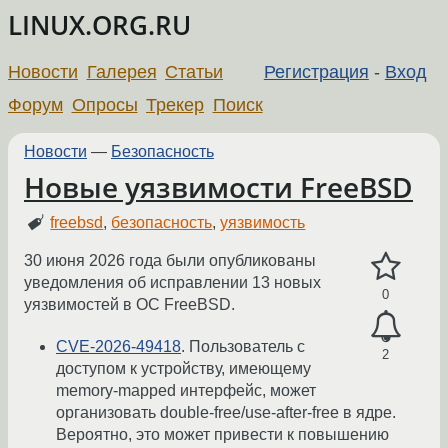
LINUX.ORG.RU
Новости
Галерея
Статьи
Регистрация
-
Вход
Форум
Опросы
Трекер
Поиск
Новости
—
Безопасность
Новые уязвимости FreeBSD
freebsd
,
безопасность
,
уязвимость
30 июня 2026 года были опубликованы
уведомления об исправлении 13 новых
0
уязвимостей в ОС FreeBSD.
CVE-2026-49418
. Пользователь с
2
доступом к устройству, имеющему
memory-mapped интерфейс, может
организовать double-free/use-after-free в ядре.
Вероятно, это может привести к повышению