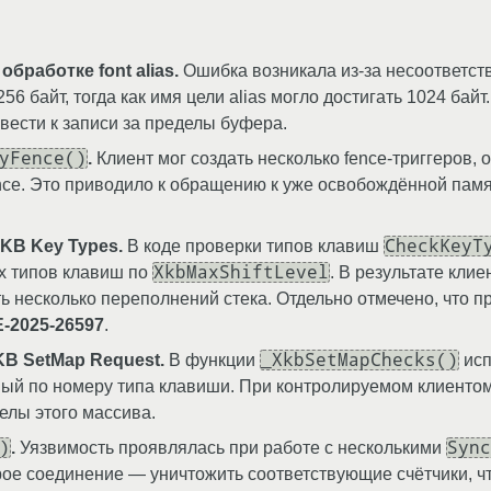
бработке font alias.
Ошибка возникала из-за несоответств
56 байт, тогда как имя цели alias могло достигать 1024 бай
ивести к записи за пределы буфера.
yFence()
.
Клиент мог создать несколько fence-триггеров, 
nce. Это приводило к обращению к уже освобождённой пам
CheckKeyT
KB Key Types.
В коде проверки типов клавиш
XkbMaxShiftLevel
х типов клавиш по
. В результате кли
 несколько переполнений стека. Отдельно отмечено, что 
-2025-26597
.
_XkbSetMapChecks()
B SetMap Request.
В функции
исп
мый по номеру типа клавиши. При контролируемом клиенто
елы этого массива.
)
Sync
.
Уязвимость проявлялась при работе с несколькими
рое соединение — уничтожить соответствующие счётчики, ч