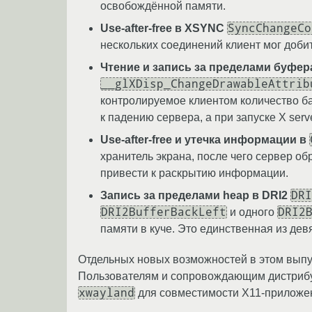
освобождённой памяти.
SyncChangeCo
Use-after-free в XSYNC
нескольких соединений клиент мог доб
Чтение и запись за пределами буфер
__glXDisp_ChangeDrawableAttrib
контролируемое клиентом количество б
к падению сервера, а при запуске X ser
Use-after-free и утечка информации в
хранитель экрана, после чего сервер о
привести к раскрытию информации.
DRI
Запись за пределами heap в DRI2
DRI2BufferBackLeft
DRI2
и одного
памяти в куче. Это единственная из дев
Отдельных новых возможностей в этом выпус
Пользователям и сопровождающим дистрибу
xwayland
для совместимости X11-приложен