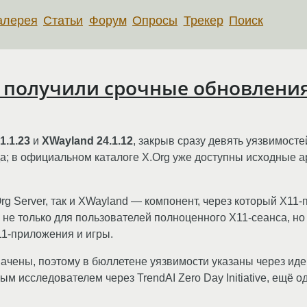
алерея
Статьи
Форум
Опросы
Трекер
Поиск
nd получили срочные обновлени
1.1.23
и
XWayland 24.1.12
, закрыв сразу девять уязвимосте
а; в официальном каталоге X.Org уже доступны исходные 
rg Server, так и XWayland — компонент, через который X11
не только для пользователей полноценного X11-сеанса, но 
11-приложения и игры.
ачены, поэтому в бюллетене уязвимости указаны через ид
 исследователем через TrendAI Zero Day Initiative, ещё о