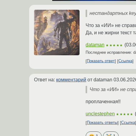
нестандартных key
Что за «ИИ» не справи
Да, и не жирни текст та
dataman
(
03.0
★★★★★
Последнее исправление: 
Показать ответ
Ссылка
Ответ на:
комментарий
от dataman
03.06.202
Что за «ИИ» не спра
проплаченная!!
unclestephen
★★★★★
Показать ответы
Ссылка