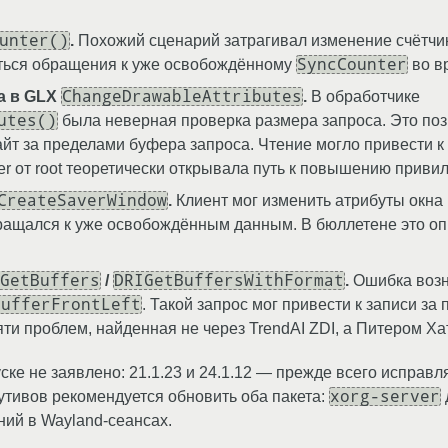
unter()
.
Похожий сценарий затрагивал изменение счётчи
SyncCounter
иться обращения к уже освобождённому
во в
ChangeDrawableAttributes
а в GLX
.
В обработчике
utes()
была неверная проверка размера запроса. Это поз
айт за пределами буфера запроса. Чтение могло привести 
ver от root теоретически открывала путь к повышению привил
CreateSaverWindow
.
Клиент мог изменить атрибуты окна
бращался к уже освобождённым данным. В бюллетене это оп
GetBuffers
DRIGetBuffersWithFormat
/
.
Ошибка возн
BufferFrontLeft
. Такой запрос мог привести к записи з
яти проблем, найденная не через TrendAI ZDI, а Питером Х
ке не заявлено: 21.1.23 и 24.1.12 — прежде всего исправ
xorg-server
тивов рекомендуется обновить оба пакета:
ий в Wayland-сеансах.