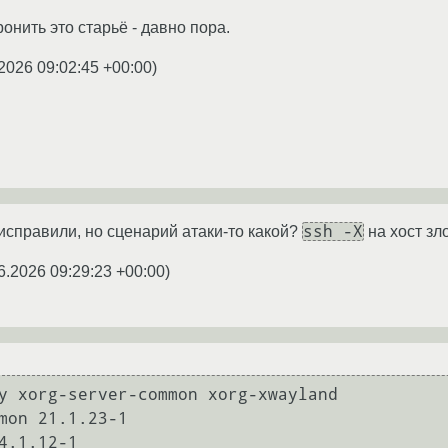
онить это старьё - давно пора.
2026 09:02:45 +00:00
)
ssh -X
 исправили, но сценарий атаки-то какой?
на хост з
6.2026 09:29:23 +00:00
)
y xorg-server-common xorg-xwayland

mon 21.1.23-1
