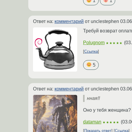
1
1
Ответ на:
комментарий
от unclestephen
03.06
Требуй возврат оплат
Polugnom
(
03
★★★★★
Ссылка
5
Ответ на:
комментарий
от unclestephen
03.06
нная!!
Оно у тебя женщина? 
dataman
(
03.0
★★★★★
Показать ответ
Ссылка