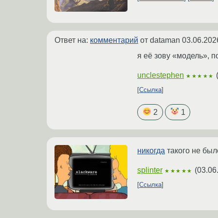
Ответ на:
комментарий
от dataman
03.06.202
я её зову «модель», п
unclestephen
★★★★★
Ссылка
2
1
никогда
такого не было
splinter
(
03.06
★★★★★
Ссылка