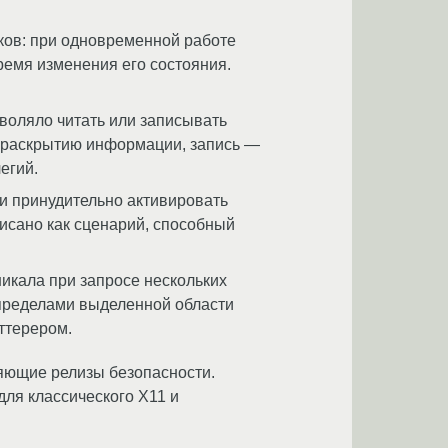
ков: при одновременной работе
ремя изменения его состояния.
воляло читать или записывать
к раскрытию информации, запись —
егий.
 и принудительно активировать
исано как сценарий, способный
икала при запросе нескольких
а пределами выделенной области
аттерером.
ляющие релизы безопасности.
для классического X11 и