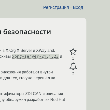
Регистрация
-
Вход
я безопасности
й в X.Org X Server и XWayland.
xorg-server-21.1.23
архивы
и
1
-приложения работают внутри
2
и для тех, кто уже перешёл на
ентификаторы ZDI-CAN и описания
дну обнаружил разработчик Red Hat