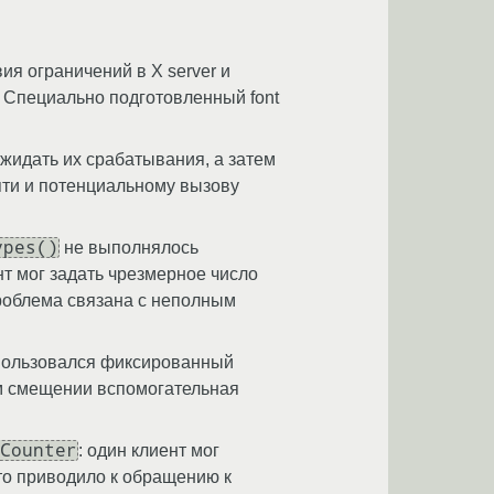
ия ограничений в X server и
т. Специально подготовленный font
ожидать их срабатывания, а затем
яти и потенциальному вызову
ypes()
не выполнялось
ент мог задать чрезмерное число
проблема связана с неполным
ользовался фиксированный
м смещении вспомогательная
Counter
: один клиент мог
то приводило к обращению к