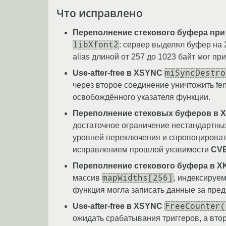
Что исправлено
Переполнение стекового буфера при о
libXfont2
: сервер выделял буфер на 2
alias длиной от 257 до 1023 байт мог пр
miSyncDestro
Use-after-free в XSYNC
через второе соединение уничтожить fe
освобождённого указателя функции.
Переполнение стековых буферов в X
достаточное ограничение нестандартны
уровней переключения и спровоцировать
исправлением прошлой уязвимости
CVE
Переполнение стекового буфера в XK
mapWidths[256]
массив
, индексируе
функция могла записать данные за пред
FreeCounter(
Use-after-free в XSYNC
ожидать срабатывания триггеров, а вто