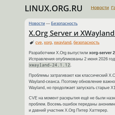
LINUX.ORG.RU
Новости
Г
Новости
—
Безопасность
X.Org Server и XWayla
cve
,
xorg
,
xwayland
,
безопасность
Разработчики X.Org выпустили
xorg-server 2
Исправления опубликованы 2 июня 2026 год
xwayland-24.1.12
.
Проблемы затрагивают как классический X.O
Wayland-сеанса. Поэтому обновление важно 
Wayland, но продолжает запускать старые X
CVE на момент раскрытия ещё не были назн
проблем. Восемь ошибок переданы анонимным
и давний участник X.Org Питер Хаттерер.