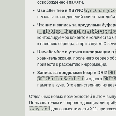
освобождённой памяти.
SyncChangeCo
Use-after-free в XSYNC
нескольких соединений клиент мог доб
Чтение и запись за пределами буфер
__glXDisp_ChangeDrawableAttrib
контролируемое клиентом количество б
к падению сервера, а при запуске X ser
Use-after-free и утечка информации в
хранитель экрана, после чего сервер о
привести к раскрытию информации.
DRI
Запись за пределами heap в DRI2
DRI2BufferBackLeft
DRI2
и одного
памяти в куче. Это единственная из дев
Отдельных новых возможностей в этом выпус
Пользователям и сопровождающим дистрибу
xwayland
для совместимости X11-приложен