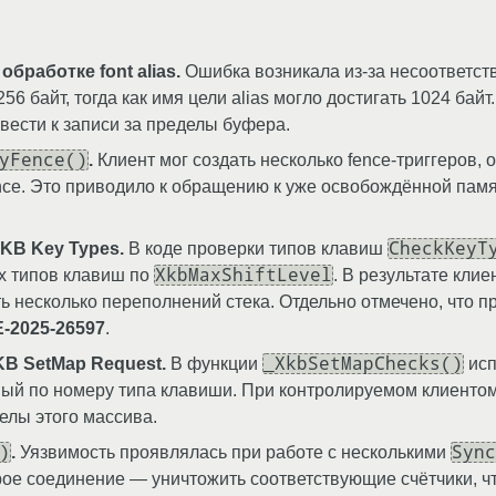
бработке font alias.
Ошибка возникала из-за несоответств
56 байт, тогда как имя цели alias могло достигать 1024 бай
ивести к записи за пределы буфера.
yFence()
.
Клиент мог создать несколько fence-триггеров, 
nce. Это приводило к обращению к уже освобождённой пам
CheckKeyT
KB Key Types.
В коде проверки типов клавиш
XkbMaxShiftLevel
х типов клавиш по
. В результате кли
 несколько переполнений стека. Отдельно отмечено, что 
-2025-26597
.
_XkbSetMapChecks()
B SetMap Request.
В функции
исп
мый по номеру типа клавиши. При контролируемом клиенто
елы этого массива.
)
Sync
.
Уязвимость проявлялась при работе с несколькими
рое соединение — уничтожить соответствующие счётчики, ч