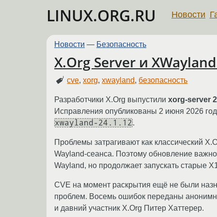
LINUX.ORG.RU
Новости
Г
Новости
—
Безопасность
X.Org Server и XWayla
cve
,
xorg
,
xwayland
,
безопасность
Разработчики X.Org выпустили
xorg-server 2
Исправления опубликованы 2 июня 2026 год
xwayland-24.1.12
.
Проблемы затрагивают как классический X.O
Wayland-сеанса. Поэтому обновление важно 
Wayland, но продолжает запускать старые X
CVE на момент раскрытия ещё не были назн
проблем. Восемь ошибок переданы анонимным
и давний участник X.Org Питер Хаттерер.