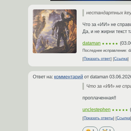
нестандартных key
Что за «ИИ» не справи
Да, и не жирни текст та
dataman
(
03.0
★★★★★
Последнее исправление: 
Показать ответ
Ссылка
Ответ на:
комментарий
от dataman
03.06.202
Что за «ИИ» не спра
проплаченная!!
unclestephen
★★★★★
Показать ответы
Ссылка