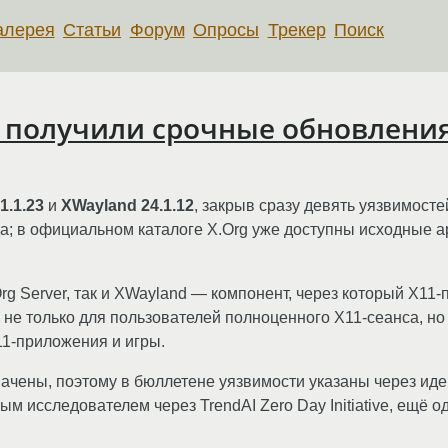
алерея
Статьи
Форум
Опросы
Трекер
Поиск
nd получили срочные обновлени
1.1.23
и
XWayland 24.1.12
, закрыв сразу девять уязвимосте
а; в официальном каталоге X.Org уже доступны исходные 
rg Server, так и XWayland — компонент, через который X11
не только для пользователей полноценного X11-сеанса, но 
11-приложения и игры.
ачены, поэтому в бюллетене уязвимости указаны через ид
 исследователем через TrendAI Zero Day Initiative, ещё о