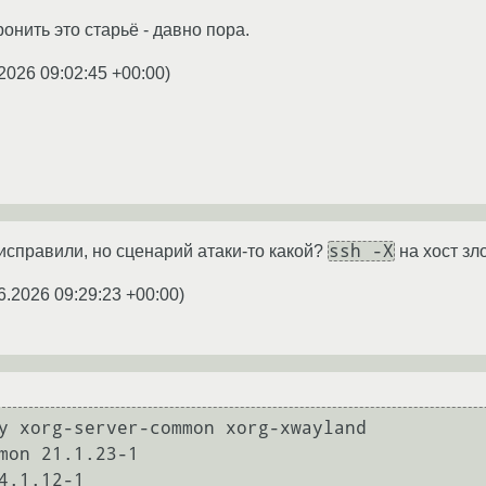
онить это старьё - давно пора.
2026 09:02:45 +00:00
)
ssh -X
 исправили, но сценарий атаки-то какой?
на хост з
6.2026 09:29:23 +00:00
)
y xorg-server-common xorg-xwayland

mon 21.1.23-1
