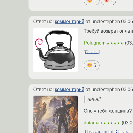
1
1
Ответ на:
комментарий
от unclestephen
03.06
Требуй возврат оплат
Polugnom
(
03
★★★★★
Ссылка
5
Ответ на:
комментарий
от unclestephen
03.06
нная!!
Оно у тебя женщина? 
dataman
(
03.0
★★★★★
Показать ответ
Ссылка