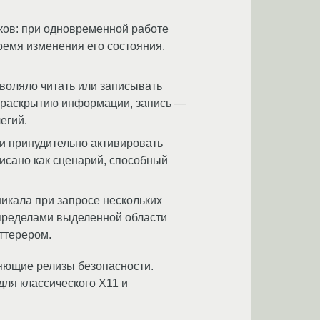
ков: при одновременной работе
ремя изменения его состояния.
воляло читать или записывать
к раскрытию информации, запись —
егий.
 и принудительно активировать
исано как сценарий, способный
икала при запросе нескольких
а пределами выделенной области
аттерером.
ляющие релизы безопасности.
для классического X11 и