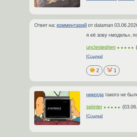
Ответ на:
комментарий
от dataman
03.06.202
я её зову «модель», п
unclestephen
★★★★★
Ссылка
2
1
никогда
такого не было
splinter
(
03.06
★★★★★
Ссылка