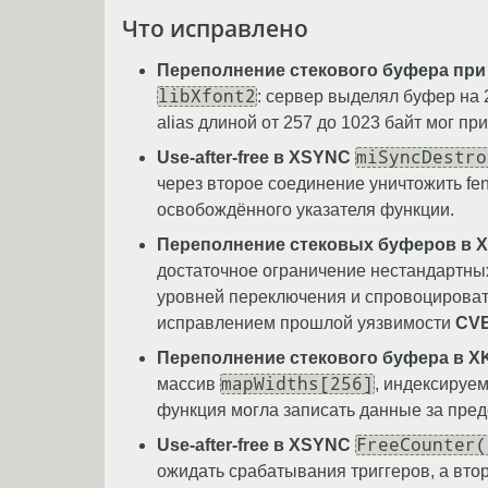
Что исправлено
Переполнение стекового буфера при о
libXfont2
: сервер выделял буфер на 2
alias длиной от 257 до 1023 байт мог пр
miSyncDestro
Use-after-free в XSYNC
через второе соединение уничтожить fe
освобождённого указателя функции.
Переполнение стековых буферов в X
достаточное ограничение нестандартны
уровней переключения и спровоцировать
исправлением прошлой уязвимости
CVE
Переполнение стекового буфера в XK
mapWidths[256]
массив
, индексируе
функция могла записать данные за пред
FreeCounter(
Use-after-free в XSYNC
ожидать срабатывания триггеров, а вто