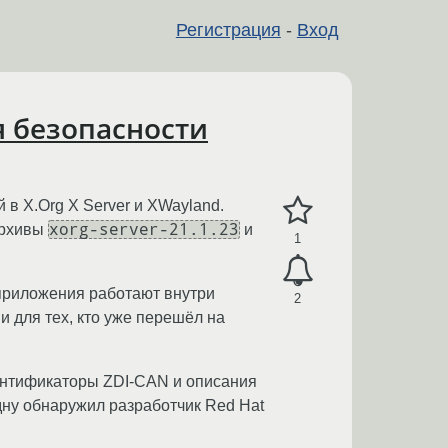
Регистрация
-
Вход
я безопасности
й в X.Org X Server и XWayland.
xorg-server-21.1.23
архивы
и
1
-приложения работают внутри
2
и для тех, кто уже перешёл на
ентификаторы ZDI-CAN и описания
дну обнаружил разработчик Red Hat