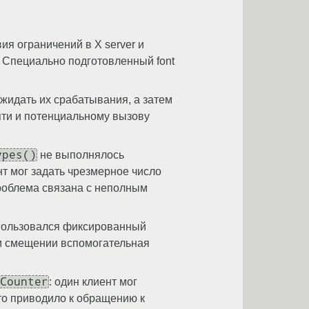
ия ограничений в X server и
т. Специально подготовленный font
ожидать их срабатывания, а затем
яти и потенциальному вызову
ypes()
не выполнялось
ент мог задать чрезмерное число
проблема связана с неполным
ользовался фиксированный
м смещении вспомогательная
Counter
: один клиент мог
то приводило к обращению к