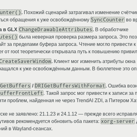
unter()
.
Похожий сценарий затрагивал изменение счётчи
SyncCounter
иться обращения к уже освобождённому
во в
ChangeDrawableAttributes
а в GLX
.
В обработчике
utes()
была неверная проверка размера запроса. Это поз
айт за пределами буфера запроса. Чтение могло привести 
ver от root теоретически открывала путь к повышению привил
CreateSaverWindow
.
Клиент мог изменить атрибуты окна
бращался к уже освобождённым данным. В бюллетене это оп
GetBuffers
DRIGetBuffersWithFormat
/
.
Ошибка возн
BufferFrontLeft
. Такой запрос мог привести к записи з
яти проблем, найденная не через TrendAI ZDI, а Питером Х
ке не заявлено: 21.1.23 и 24.1.12 — прежде всего исправ
xorg-server
тивов рекомендуется обновить оба пакета:
ий в Wayland-сеансах.