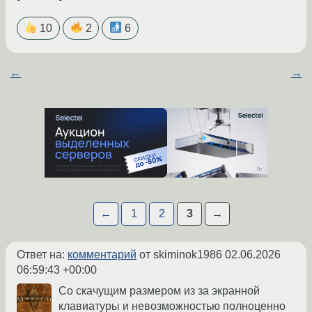
10
2
6
←
→
←
1
2
3
→
Ответ на:
комментарий
от skiminok1986
02.06.2026
06:59:43 +00:00
Со скачущим размером из за экранной
клавиатуры и невозможностью полноценно