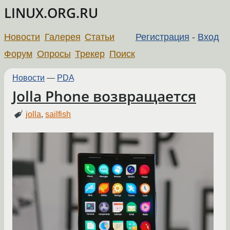
LINUX.ORG.RU
Новости
Галерея
Статьи
Регистрация
-
Вход
Форум
Опросы
Трекер
Поиск
Новости
—
PDA
Jolla Phone возвращается
jolla
,
sailfish