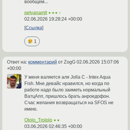
вообщем...
petyanamlt
★★★☆
02.06.2026 19:28:24 +00:00
Ссылка
1
Ответ на:
комментарий
от ZogG
02.06.2026 15:07:06
+00:00
У меня валяется аля Jolla C - Intex Aqua
Fish. Мне девайс нравился, но когда по
работе надо было заиметь нормальный
ВатцАпп, пришлось брать анроедофон.
Счас желания возвращаться на SFOS не
имею.
Ololo_Trololo
★★
03.06.2026 02:46:35 +00:00