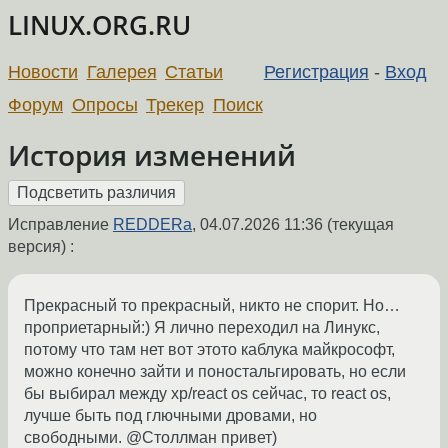
LINUX.ORG.RU
Новости
Галерея
Статьи
Регистрация
-
Вход
Форум
Опросы
Трекер
Поиск
История изменений
Исправление
REDDERa
,
04.07.2026 11:36
(текущая
версия) :
Прекрасный то прекрасный, никто не спорит. Но…
проприетарный:) Я лично переходил на Линукс,
потому что там нет вот этото каблука майкрософт,
можно конечно зайти и поностальгировать, но если
бы выбирал между хр/react os сейчас, то react os,
лучше быть под глючными дровами, но
свободными. @Столлман привет)