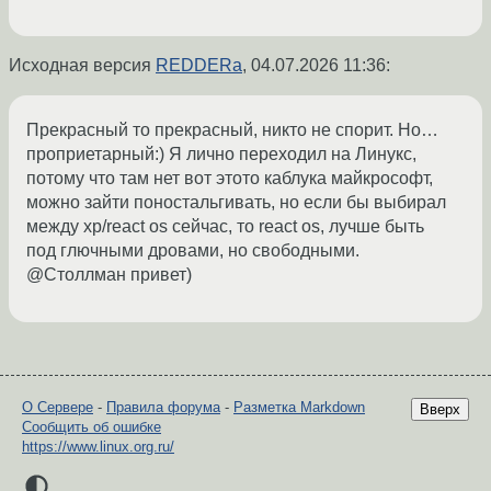
Исходная версия
REDDERa
,
04.07.2026 11:36
:
Прекрасный то прекрасный, никто не спорит. Но…
проприетарный:) Я лично переходил на Линукс,
потому что там нет вот этото каблука майкрософт,
можно зайти поностальгивать, но если бы выбирал
между хр/react os сейчас, то react os, лучше быть
под глючными дровами, но свободными.
@Столлман привет)
О Сервере
-
Правила форума
-
Разметка Markdown
Вверх
Сообщить об ошибке
https://www.linux.org.ru/