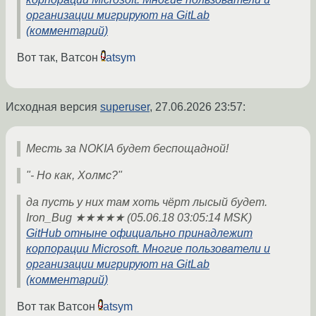
организации мигрируют на GitLab
(комментарий)
Вот так, Ватсон
atsym
Исходная версия
superuser
,
27.06.2026 23:57
:
Месть за NOKIA будет беспощадной!
"- Но как, Холмс?"
да пусть у них там хоть чёрт лысый будет.
Iron_Bug ★★★★★ (05.06.18 03:05:14 MSK)
GitHub отныне официально принадлежит
корпорации Microsoft. Многие пользователи и
организации мигрируют на GitLab
(комментарий)
Вот так Ватсон
atsym