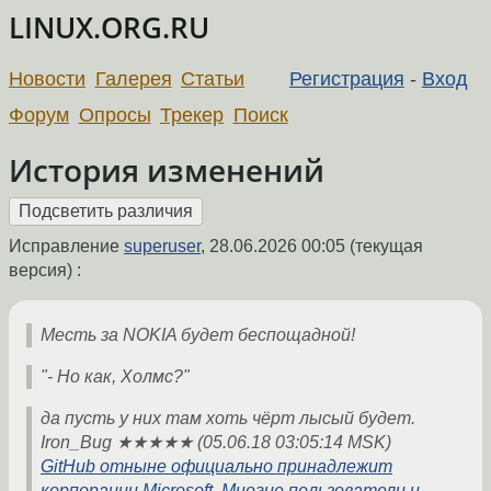
LINUX.ORG.RU
Новости
Галерея
Статьи
Регистрация
-
Вход
Форум
Опросы
Трекер
Поиск
История изменений
Исправление
superuser
,
28.06.2026 00:05
(текущая
версия) :
Месть за NOKIA будет беспощадной!
"- Но как, Холмс?"
да пусть у них там хоть чёрт лысый будет.
Iron_Bug ★★★★★ (05.06.18 03:05:14 MSK)
GitHub отныне официально принадлежит
корпорации Microsoft. Многие пользователи и