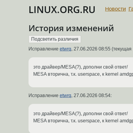
LINUX.ORG.RU
Новости
Г
История изменений
Исправление
etwrq
,
27.06.2026 08:55
(текущая 
это драйвер/MESA(?), дополни свой ответ/
MESA вторична, т.к. userspace, к kernel amd
Исправление
etwrq
,
27.06.2026 08:54
:
это драйвер/MESA(?), дополни свой ответ/
MESA вторична, т.к. userspace, к kernel amdg