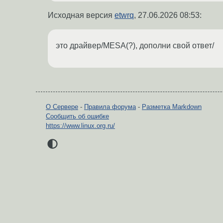
Исходная версия
etwrq
,
27.06.2026 08:53
:
это драйвер/MESA(?), дополни свой ответ/
О Сервере
-
Правила форума
-
Разметка Markdown
Сообщить об ошибке
https://www.linux.org.ru/