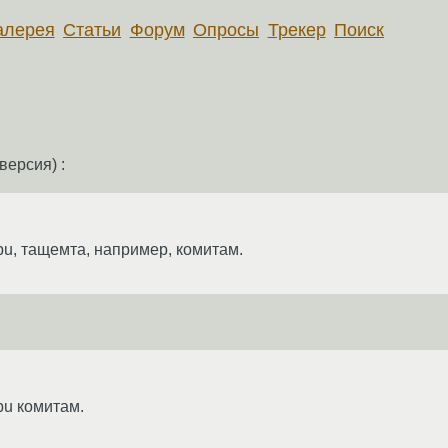
алерея
Статьи
Форум
Опросы
Трекер
Поиск
версия) :
gpu, тащемта, например, комитам.
pu комитам.