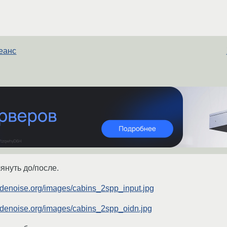
сеанс
януть до/после.
denoise.org/images/cabins_2spp_input.jpg
denoise.org/images/cabins_2spp_oidn.jpg