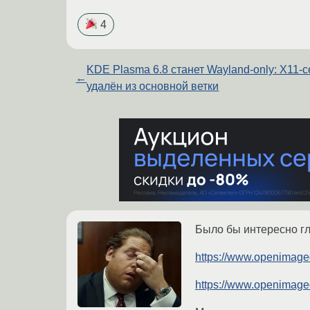
4
KDE Plasma 6.8 станет Wayland-only: X11-
←
удалён из основной ветки
Было бы интересно гл
https://www.openimage
https://www.openimage