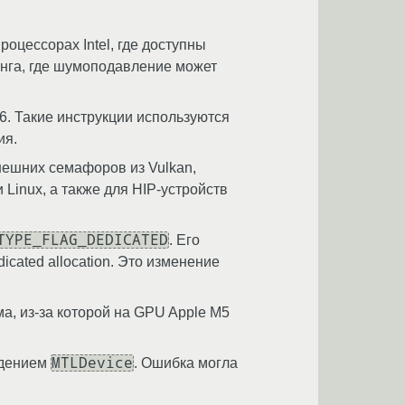
оцессорах Intel, где доступны
нга, где шумоподавление может
6. Такие инструкции используются
ия.
ешних семафоров из Vulkan,
Linux, а также для HIP-устройств
TYPE_FLAG_DEDICATED
. Его
cated allocation. Это изменение
а, из-за которой на GPU Apple M5
MTLDevice
ждением
. Ошибка могла