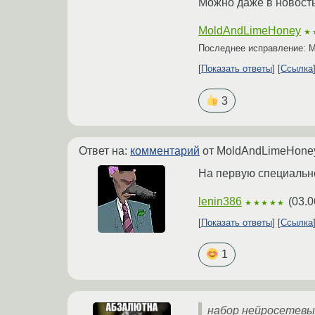
Можно даже в новость
MoldAndLimeHoney
★
Последнее исправление: 
Показать ответы
Ссылка
3
Ответ на:
комментарий
от MoldAndLimeHon
На первую специальн
lenin386
(
03.0
★★★★★
Показать ответы
Ссылка
1
набор нейросетевы