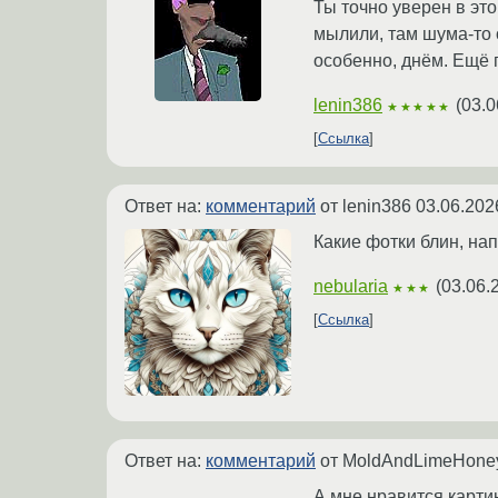
Ты точно уверен в эт
мылили, там шума-то
особенно, днём. Ещё 
lenin386
(
03.0
★★★★★
Ссылка
Ответ на:
комментарий
от lenin386
03.06.202
Какие фотки блин, на
nebularia
(
03.06.
★★★
Ссылка
Ответ на:
комментарий
от MoldAndLimeHon
А мне нравится карти