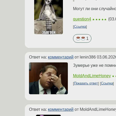
Могут ли они случайн
question4
(
03.
★★★★★
Ссылка
1
Ответ на:
комментарий
от lenin386
03.06.202
Зумерье уже не помн
MoldAndLimeHoney
★
Показать ответ
Ссылка
Ответ на:
комментарий
от MoldAndLimeHon