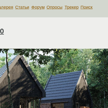
алерея
Статьи
Форум
Опросы
Трекер
Поиск
.0