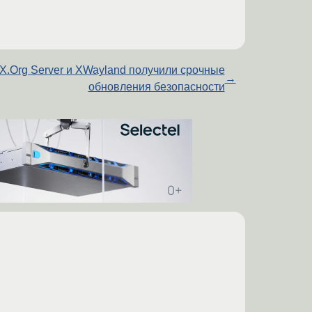
X.Org Server и XWayland получили срочные
→
обновления безопасности