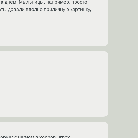
ма днём. Мыльницы, например, просто
ты давали вполне приличную картинку,
еринг с шумом в хоррор-играх.