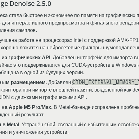
e Denoise 2.5.0
ка стала быстрее и экономнее по памяти на графических пр
для интерактивного предпросмотра и финального рендери
пления сэмплов.
учшена работа на процессорах Intel с поддержкой AMX-FP1
о хорошо ложится на нейросетевые фильтры шумоподавлен
из графических API.
Добавлен интерфейс для импорта вн
Сейчас это поддерживается для CUDA-устройств в Windows и 
бещана в одной из будущих версий.
OIDN_EXTERNAL_MEMORY_
нным размещением.
Добавлен
криптора при импорте внешней памяти, выделенной как dedi
OIDN с движками и графическими API.
а Apple M5 Pro/Max.
В Metal-бэкенде исправлена проблем
ждённый результат.
в Metal.
Устранён сбой, связанный с избыточным освобо
ния и уничтожения устройств.