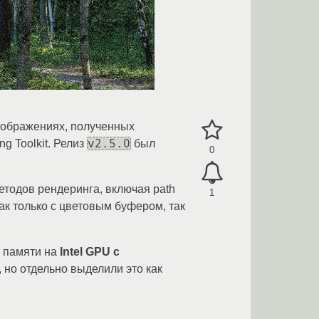
зображениях, полученных
v2.5.0
ng Toolkit. Релиз
был
0
етодов рендеринга, включая path
1
ак только с цветовым буфером, так
я памяти на
Intel GPU с
, но отдельно выделили это как