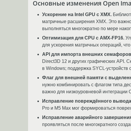
Основные изменения Open Imag
Ускорение на Intel GPU с XMX.
Библиоте
матричные расширения XMX. Это важно 
выполняться многократно по мере нако
Оптимизация для CPU с AMX-FP16.
Ул
для ускорения матричных операций, чт
API для импорта внешних семафоров 
Direct3D 12 и других графических API. 
в Windows; поддержка SYCL-устройств о
Флаг для внешней памяти с выделе
нужно комбинировать с флагом типа дес
важно для низкоуровневой интеграции 
Исправление повреждённого вывода н
Pro и M5 Max мог формироваться повре
Исправление аварийного завершения 
проявляться после многократного созда