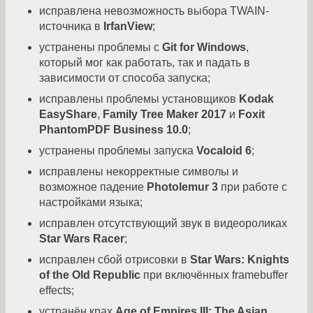
исправлена невозможность выбора TWAIN-
источника в
IrfanView
;
устранены проблемы с
Git for Windows
,
который мог как работать, так и падать в
зависимости от способа запуска;
исправлены проблемы установщиков
Kodak
EasyShare
,
Family Tree Maker 2017
и
Foxit
PhantomPDF Business 10.0
;
устранены проблемы запуска
Vocaloid 6
;
исправлены некорректные символы и
возможное падение
Photolemur 3
при работе с
настройками языка;
исправлен отсутствующий звук в видеороликах
Star Wars Racer
;
исправлен сбой отрисовки в
Star Wars: Knights
of the Old Republic
при включённых framebuffer
effects;
устранён крах
Age of Empires III: The Asian