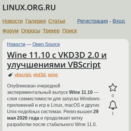
LINUX.ORG.RU
Новости
Галерея
Статьи
Регистрация
-
Вход
Форум
Опросы
Трекер
Поиск
Новости
—
Open Source
Wine 11.10 с VKD3D 2.0 и
улучшениями VBScript
vbscript
,
vkd3d
,
wine
Опубликован очередной
экспериментальный выпуск
Wine 11.10
—
0
слоя совместимости для запуска Windows-
приложений и игр в Linux, macOS и других
Unix-подобных системах. Релиз вышел
29
1
мая 2026 года
и продолжает ветку
разработки после стабильного Wine 11.0.