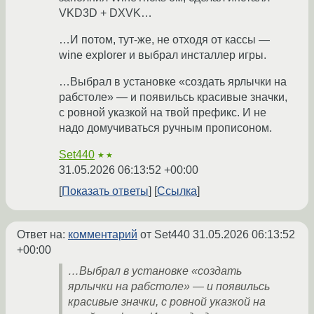
VKD3D + DXVK…
…И потом, тут-же, не отходя от кассы —
wine explorer и выбрал инсталлер игры.
…Выбрал в установке «создать ярлычки на
рабстоле» — и появильсь красивые значки,
с ровной указкой на твой префикс. И не
надо домучиваться ручным прописоном.
Set440
★★
31.05.2026 06:13:52 +00:00
Показать ответы
Ссылка
Ответ на:
комментарий
от Set440
31.05.2026 06:13:52
+00:00
…Выбрал в установке «создать
ярлычки на рабстоле» — и появильсь
красивые значки, с ровной указкой на