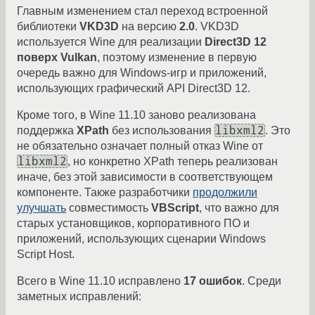
Главным изменением стал переход встроенной
библиотеки
VKD3D
на версию
2.0
. VKD3D
используется Wine для реализации
Direct3D 12
поверх Vulkan
, поэтому изменение в первую
очередь важно для Windows-игр и приложений,
использующих графический API Direct3D 12.
Кроме того, в Wine 11.10 заново реализована
libxml2
поддержка
XPath
без использования
. Это
не обязательно означает полный отказ Wine от
libxml2
, но конкретно XPath теперь реализован
иначе, без этой зависимости в соответствующем
компоненте. Также разработчики
продолжили
улучшать
совместимость
VBScript
, что важно для
старых установщиков, корпоративного ПО и
приложений, использующих сценарии Windows
Script Host.
Всего в Wine 11.10 исправлено
17 ошибок
. Среди
заметных исправлений: