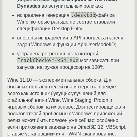
Dynasties
во вступительных роликах;
.desktop
исправлена генерация
-файлов
Wine, которые раньше не соответствовали
спецификации Desktop Entry;
внесены исправления в API прогресса панели
задач Windows и функции AppUserModelID;
устранена регрессия, из-за которой
TrackChecker-x64.exe
мог зависать при
запуске, нагружая процессор на 100%.
Wine 11.10 — экспериментальная сборка. Для
обычных пользователей она интересна прежде
всего как источник будущих улучшений для
стабильной ветки Wine, Wine Staging, Proton и
игровых сборок на их основе. Для тестировщиков и
пользователей проблемных Windows-приложений
релиз может быть полезен уже сейчас: особенно
если приложение завязано на Direct3D 12, VBScript,
старые установщики или TWAIN-сканирование.