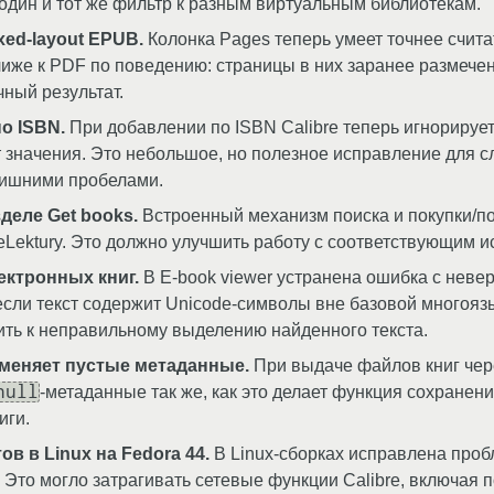
 один и тот же фильтр к разным виртуальным библиотекам.
xed-layout EPUB.
Колонка Pages теперь умеет точнее счит
лиже к PDF по поведению: страницы в них заранее размеч
чный результат.
о ISBN.
При добавлении по ISBN Calibre теперь игнорирует
т значения. Это небольшое, но полезное исправление для с
лишними пробелами.
деле Get books.
Встроенный механизм поиска и покупки/по
Lektury. Это должно улучшить работу с соответствующим ис
ектронных книг.
В E-book viewer устранена ошибка с не
сли текст содержит Unicode-символы вне базовой многоязы
ить к неправильному выделению найденного текста.
рименяет пустые метаданные.
При выдаче файлов книг чер
null
-метаданные так же, как это делает функция сохранен
иги.
в в Linux на Fedora 44.
В Linux-сборках исправлена пробл
 Это могло затрагивать сетевые функции Calibre, включая 