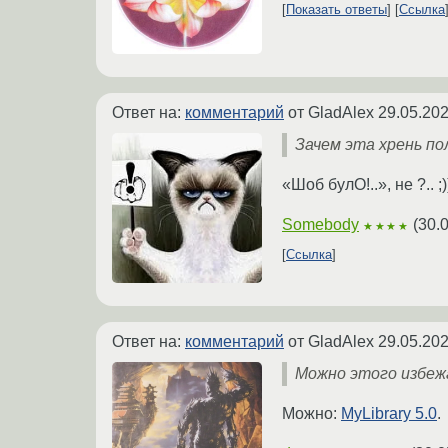
Показать ответы
Ссылка
Ответ на:
комментарий
от GladAlex
29.05.202
Зачем эта хрень по
«Шоб булО!..», не ?.. ;)
Somebody
(
30.
★★★★
Ссылка
Ответ на:
комментарий
от GladAlex
29.05.202
Можно этого избеж
Можно:
MyLibrary 5.0
.