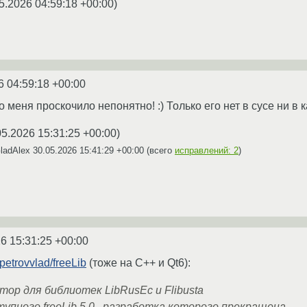
5.2026 04:59:18 +00:00
)
6 04:59:18 +00:00
 меня проскочило непонятно! :) Только его нет в сусе ни в 
05.2026 15:31:25 +00:00
)
ladAlex
30.05.2026 15:41:29 +00:00
(всего
исправлений: 2
)
6 15:31:25 +00:00
/petrovvlad/freeLib
(тоже на С++ и Qt6):
атор для библиотек LibRusEc и Flibusta
пного freeLib 5.0 , разработка которого прекращена.