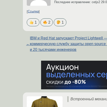
Последнее исправление: cetjs2
29.0
Ссылка
1
2
1
IBM и Red Hat запускают Project Lightwell 
←
коммерческую службу защиты open source
и 20 тысячами инженеров
Встроенный механиз