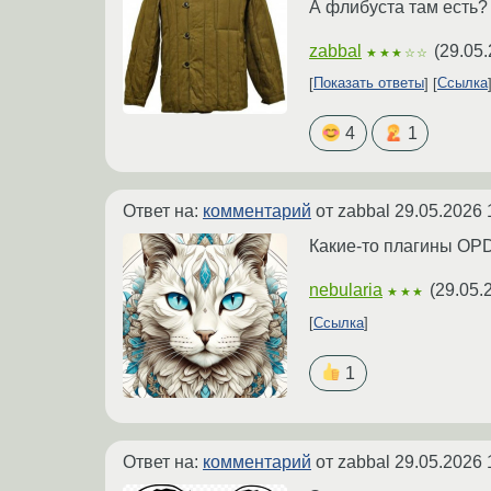
А флибуста там есть?
zabbal
(
29.05.
★★★☆☆
Показать ответы
Ссылка
4
1
Ответ на:
комментарий
от zabbal
29.05.2026 
Какие-то плагины OPD
nebularia
(
29.05.
★★★
Ссылка
1
Ответ на:
комментарий
от zabbal
29.05.2026 