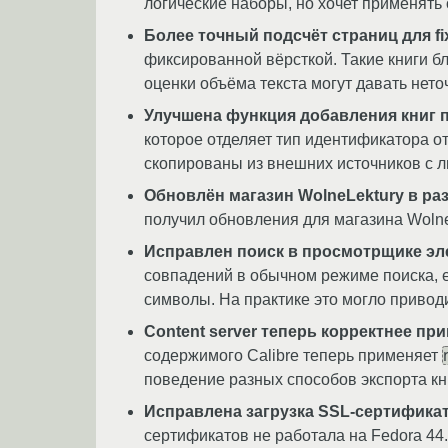
логические наборы, но хочет применять
Более точный подсчёт страниц для fi
фиксированной вёрсткой. Такие книги б
оценки объёма текста могут давать нето
Улучшена функция добавления книг п
которое отделяет тип идентификатора о
скопированы из внешних источников с 
Обновлён магазин WolneLektury в раз
получил обновления для магазина Wolne
Исправлен поиск в просмотрщике эл
совпадений в обычном режиме поиска, е
символы. На практике это могло привод
Content server теперь корректнее п
содержимого Calibre теперь применяет
поведение разных способов экспорта кн
Исправлена загрузка SSL-сертификато
сертификатов не работала на Fedora 44.