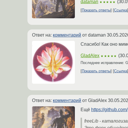
dataman
(
30.0
★★★★★
Показать ответы
Ссылка
Ответ на:
комментарий
от dataman
30.05.202
Спасибо! Как оно мимо
GladAlex
(
30.
★★★★★
Последнее исправление: G
Показать ответы
Ссылка
Ответ на:
комментарий
от GladAlex
30.05.202
Ещё
https://github.com
freeLib - каталогиз
Это форк общедосту