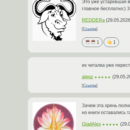
Это уже устаревшая в
главное бесплатно:) З
REDDERa
(
29.05.2026
Ссылка
1
1
их читалка уже перес
alegz
(
29.05.2
★★★★★
Ссылка
Зачем эта хрень полно
но книги оставались т
GladAlex
(
29.
★★★★★