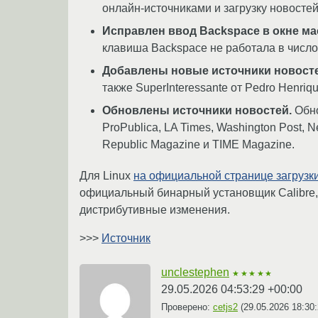
онлайн-источниками и загрузку новостей
Исправлен ввод Backspace в окне м
клавиша Backspace не работала в число
Добавлены новые источники новосте
также SuperInteressante от Pedro Henriq
Обновлены источники новостей.
Обно
ProPublica, LA Times, Washington Post, 
Republic Magazine и TIME Magazine.
Для Linux
на официальной странице загрузк
официальный бинарный установщик Calibre, 
дистрибутивные изменения.
>>>
Источник
unclestephen
★★★★★
29.05.2026 04:53:29 +00:00
Проверено:
cetjs2
(
29.05.2026 18:30