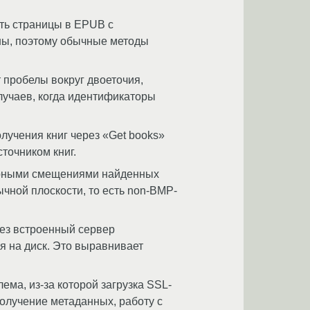
ать страницы в EPUB с
ены, поэтому обычные методы
 пробелы вокруг двоеточия,
лучаев, когда идентификаторы
лучения книг через «Get books»
точником книг.
верными смещениями найденных
чной плоскости, то есть non-BMP-
ез встроенный сервер
ия на диск. Это выравнивает
ема, из-за которой загрузка SSL-
получение метаданных, работу с