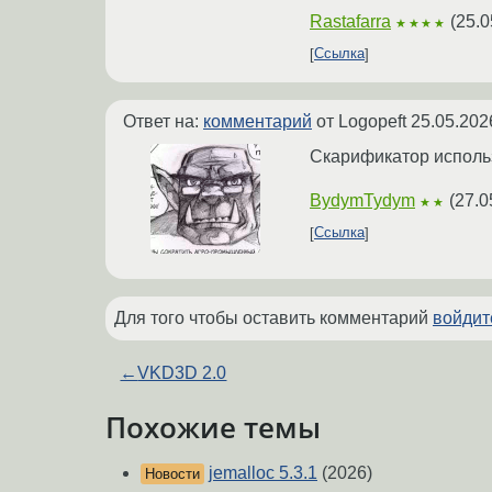
Rastafarra
(
25.0
★★★★
Ссылка
Ответ на:
комментарий
от Logopeft
25.05.202
Скарификатор исполь
BydymTydym
(
27.0
★★
Ссылка
Для того чтобы оставить комментарий
войдит
←
VKD3D 2.0
Похожие темы
jemalloc 5.3.1
(2026)
Новости