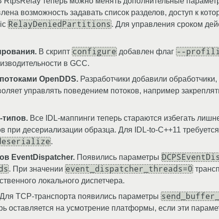
 RtpsRelay теперь можно менять дополнительные парамет
влена возможность задавать список разделов, доступ к кот
RelayDeniedPartitions
ic
. Для управления сроком дей
configure
--profil
ирования.
В скрипт
добавлен флаг
изводительности в GCC.
 потоками OpenDDS.
Разработчики добавили обработчики,
оляет управлять поведением потоков, например закреплят
-типов.
Все IDL-маппинги теперь стараются избегать лишн
в при десериализации образца. Для IDL-to-C++11 требуетс
deserialize
.
DCPSEventDi
в EventDispatcher.
Появились параметры
ds
event_dispatcher_threads=0
. При значении
трансп
ственного локального диспетчера.
send_buffer
Для TCP-транспорта появились параметры
рь оставляется на усмотрение платформы, если эти парам