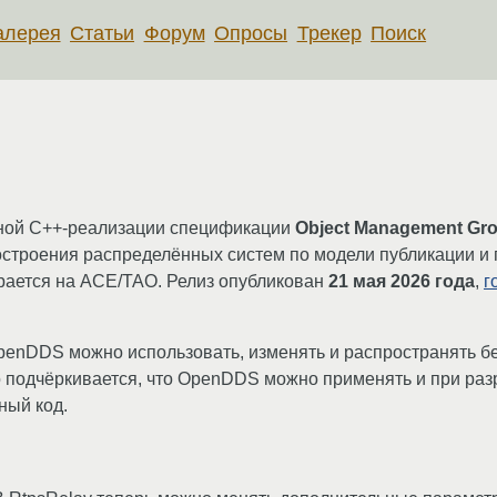
алерея
Статьи
Форум
Опросы
Трекер
Поиск
ой C++-реализации спецификации
Object Management Grou
остроения распределённых систем по модели публикации и
ирается на ACE/TAO. Релиз опубликован
21 мая 2026 года
,
г
OpenDDS можно использовать, изменять и распространять б
о подчёркивается, что OpenDDS можно применять и при раз
ный код.