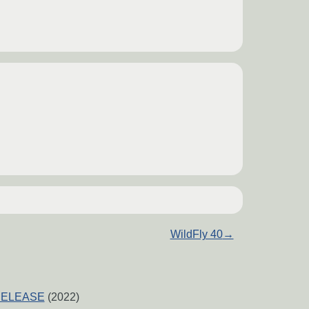
WildFly 40
→
-RELEASE
(2022)