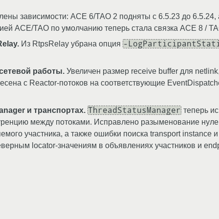
ены зависимости: ACE 6/TAO 2 подняты с 6.5.23 до 6.5.24, а
ей ACE/TAO по умолчанию теперь стала связка ACE 8 / TA
-LogParticipantStat
elay.
Из RtpsRelay убрана опция
сетевой работы.
Увеличен размер receive buffer для netlink
сена с Reactor-потоков на соответствующие EventDispatche
ThreadStatusManager
nager и транспортах.
теперь ис
куренцию между потоками. Исправлено разыменование нулев
емого участника, а также ошибки поиска transport instanc
верным locator-значениям в объявлениях участников и endp