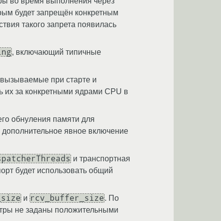
ры во время выполнения через
орым будет запрещён конкретным
ствия такого запрета появилась
ing
, включающий типичные
 вызываемые при старте и
ь их за конкретными ядрами CPU в
его обнуления памяти для
я дополнительное явное включение
spatcherThreads
и транспортная
орт будет использовать общий
_size
rcv_buffer_size
и
. По
етры не заданы положительными