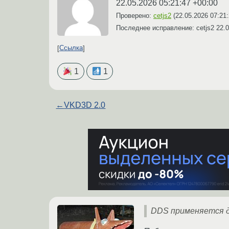
22.05.2026 05:21:47 +00:00
Проверено:
cetjs2
(
22.05.2026 07:21
Последнее исправление: cetjs2
22.0
Ссылка
1
1
←
VKD3D 2.0
DDS применяется д