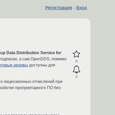
Регистрация
-
Вход
p Data Distribution Service for
 подписки, а сам OpenDDS, помимо
0
отовые архивы
доступны для
2
ез лицензионных отчислений при
работке проприетарного ПО без