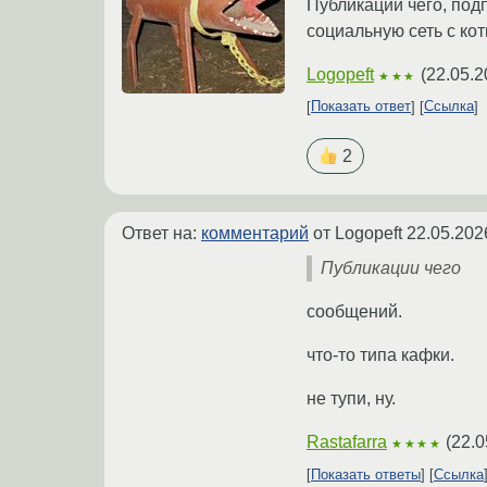
Публикации чего, под
социальную сеть с ко
Logopeft
(
22.05.2
★★★
Показать ответ
Ссылка
2
Ответ на:
комментарий
от Logopeft
22.05.202
Публикации чего
сообщений.
что-то типа кафки.
не тупи, ну.
Rastafarra
(
22.0
★★★★
Показать ответы
Ссылка