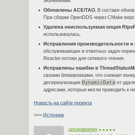
значениями.
Обновлены ACE/TAO.
В составе обновл
При сборке OpenDDS через CMake верси
Удалена неиспользуемая опция RtpsR
использовалась.
Исправления производительности и 
обслуживающих и ответных задач перене
Reactor-потоки для сетевого чтения.
Исправлены ошибки в ThreadStatusMa
своими блокировками, что снижает кон
DynamicData
десериализации
от удаля
адресами, которые могли приводить к не
Новость на сайте проекта
>>>
Источник
unclestephen
★★★★★