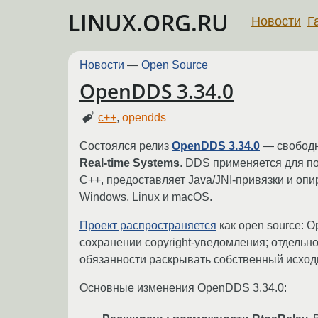
LINUX.ORG.RU
Новости
Г
Новости
—
Open Source
OpenDDS 3.34.0
c++
,
opendds
Состоялся релиз
OpenDDS 3.34.0
— свободн
Real-time Systems
. DDS применяется для п
C++, предоставляет Java/JNI-привязки и оп
Windows, Linux и macOS.
Проект распространяется
как open source: 
сохранении copyright-уведомления; отдельн
обязанности раскрывать собственный исход
Основные изменения OpenDDS 3.34.0: