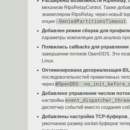
Расширены возможности RtpsRelay.
В
механизм RtpsRelayControl. Также доба
экземпляром RtpsRelay, через новый top
-DeniedPartitionsTimeout
опция
.
Добавлен режим сборки для профил
параметры компиляции для анализа про
Появились callbacks для управления
завершении потоков OpenDDS. Это позв
Linux.
Оптимизирована десериализация IDL
последовательностей примитивных типо
@OpenDDS::no_init_before_
через
Добавлено управление числом потоко
event_dispatcher_threa
настройка
диспетчер событий вместо создания соб
Добавлены настройки TCP-буферов.
умолчанию размер socket-буферов тепе