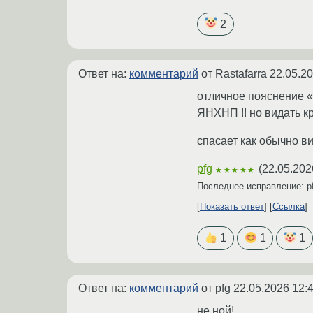
2
Ответ на:
комментарий
от Rastafarra
22.05.20
отличное пояснение «
ЯНХНП !! но видать кр
спасает как обычно в
pfg
(
22.05.202
★★★★★
Последнее исправление: p
Показать ответ
Ссылка
1
1
1
Ответ на:
комментарий
от pfg
22.05.2026 12:
не ной!