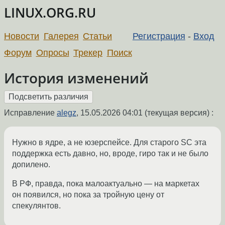
LINUX.ORG.RU
Новости
Галерея
Статьи
Регистрация
-
Вход
Форум
Опросы
Трекер
Поиск
История изменений
Исправление
alegz
,
15.05.2026 04:01
(текущая версия) :
Нужно в ядре, а не юзерспейсе. Для старого SC эта
поддержка есть давно, но, вроде, гиро так и не было
допилено.
В РФ, правда, пока малоактуально — на маркетах
он появился, но пока за тройную цену от
спекулянтов.