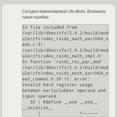
Сегодня компилировал zfs-dkms. Возникла
такая ошибка:
In file included from 
/var/lib/dkms/zfs/2.4.2/build/mod
ule/zfs/vdev_raidz_math_aarch64_n
eon.c:31:

/var/lib/dkms/zfs/2.4.2/build/mod
ule/zfs/vdev_raidz_math_impl.h: 
In function 'raidz_rec_pqr_abd':

/var/lib/dkms/zfs/2.4.2/build/mod
ule/zfs/vdev_raidz_math_aarch64_n
eon_common.h:30:15: error: 
invalid hard register usage 
between earlyclobber operand and 
input operand

   30 | #define __asm __asm__ 
__volatile__
