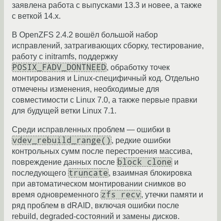
заявлена работа с выпусками 13.3 и новее, а также
с веткой 14.x.
В OpenZFS 2.4.2 вошёл большой набор
исправлений, затрагивающих сборку, тестирование,
работу с initramfs, поддержку
POSIX_FADV_DONTNEED
, обработку точек
монтирования и Linux-специфичный код. Отдельно
отмечены изменения, необходимые для
совместимости с Linux 7.0, а также первые правки
для будущей ветки Linux 7.1.
Среди исправленных проблем — ошибки в
vdev_rebuild_range()
, редкие ошибки
контрольных сумм после перестроения массива,
block clone
повреждение данных после
и
truncate
последующего
, взаимная блокировка
при автоматическом монтировании снимков во
zfs recv
время одновременного
, утечки памяти и
ряд проблем в dRAID, включая ошибки после
rebuild, degraded-состояний и замены дисков.