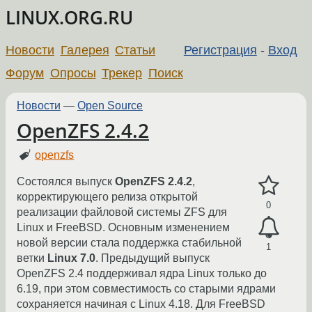
LINUX.ORG.RU
Новости
Галерея
Статьи
Регистрация
-
Вход
Форум
Опросы
Трекер
Поиск
Новости
—
Open Source
OpenZFS 2.4.2
openzfs
Состоялся выпуск
OpenZFS 2.4.2
,
корректирующего релиза открытой
0
реализации файловой системы ZFS для
Linux и FreeBSD. Основным изменением
новой версии стала поддержка стабильной
1
ветки
Linux 7.0
. Предыдущий выпуск
OpenZFS 2.4 поддерживал ядра Linux только до
6.19, при этом совместимость со старыми ядрами
сохраняется начиная с Linux 4.18. Для FreeBSD