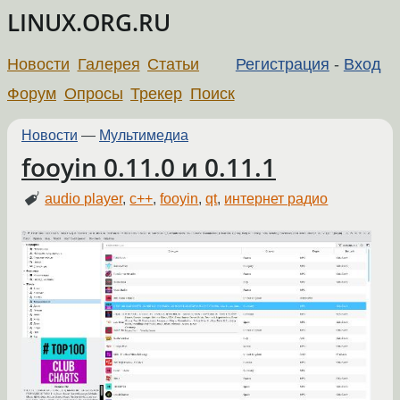
LINUX.ORG.RU
Новости
Галерея
Статьи
Регистрация
-
Вход
Форум
Опросы
Трекер
Поиск
Новости
—
Мультимедиа
fooyin 0.11.0 и 0.11.1
audio player
,
c++
,
fooyin
,
qt
,
интернет радио