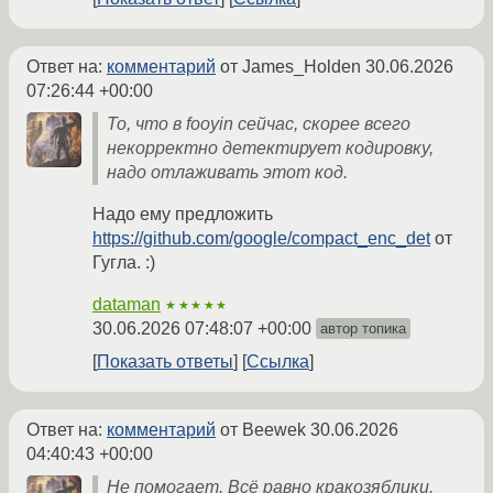
Ответ на:
комментарий
от James_Holden
30.06.2026
07:26:44 +00:00
То, что в fooyin сейчас, скорее всего
некорректно детектирует кодировку,
надо отлаживать этот код.
Надо ему предложить
https://github.com/google/compact_enc_det
от
Гугла. :)
dataman
★★★★★
30.06.2026 07:48:07 +00:00
автор топика
Показать ответы
Ссылка
Ответ на:
комментарий
от Beewek
30.06.2026
04:40:43 +00:00
Не помогает. Всё равно кракозяблики.