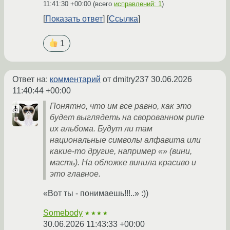
11:41:30 +00:00
(всего
исправлений: 1
)
Показать ответ
Ссылка
1
Ответ на:
комментарий
от dmitry237
30.06.2026
11:40:44 +00:00
Понятно, что им все равно, как это
будет выглядеть на сворованном рипе
их альбома. Будут ли там
национальные символы алфавита или
какие-то другие, например «» (вини,
масть). На обложке винила красиво и
это главное.
«Вот ты - понимаешь!!!..» :))
Somebody
★★★★
30.06.2026 11:43:33 +00:00