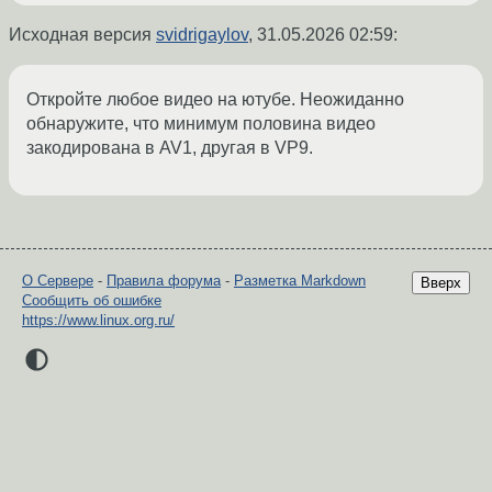
Исходная версия
svidrigaylov
,
31.05.2026 02:59
:
Откройте любое видео на ютубе. Неожиданно
обнаружите, что минимум половина видео
закодирована в AV1, другая в VP9.
О Сервере
-
Правила форума
-
Разметка Markdown
Вверх
Сообщить об ошибке
https://www.linux.org.ru/