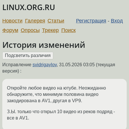
LINUX.ORG.RU
Новости
Галерея
Статьи
Регистрация
-
Вход
Форум
Опросы
Трекер
Поиск
История изменений
Исправление
svidrigaylov
,
31.05.2026 03:05
(текущая
версия) :
Откройте любое видео на ютубе. Неожиданно
обнаружите, что минимум половина видео
закодирована в AV1, другая в VP9.
З.Ы. только что открыл 10 видео из реков подряд -
все в AV1.