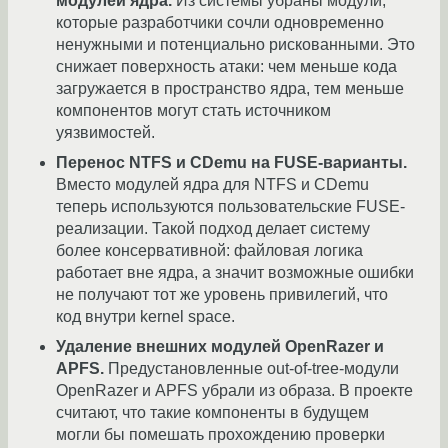
модулей ядра.
Из системы убраны модули,
которые разработчики сочли одновременно
ненужными и потенциально рискованными. Это
снижает поверхность атаки: чем меньше кода
загружается в пространство ядра, тем меньше
компонентов могут стать источником
уязвимостей.
Перенос NTFS и CDemu на FUSE-варианты.
Вместо модулей ядра для NTFS и CDemu
теперь используются пользовательские FUSE-
реализации. Такой подход делает систему
более консервативной: файловая логика
работает вне ядра, а значит возможные ошибки
не получают тот же уровень привилегий, что
код внутри kernel space.
Удаление внешних модулей OpenRazer и
APFS.
Предустановленные out-of-tree-модули
OpenRazer и APFS убрали из образа. В проекте
считают, что такие компоненты в будущем
могли бы помешать прохождению проверки