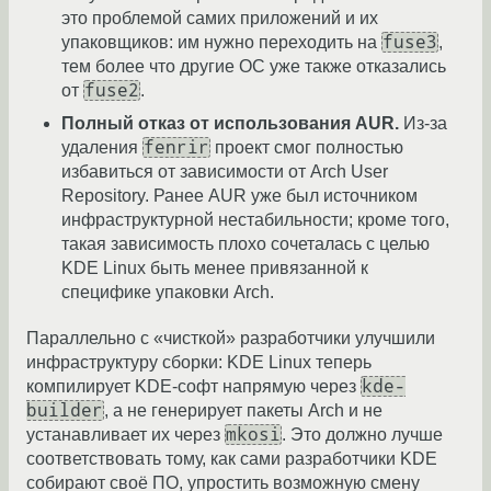
это проблемой самих приложений и их
fuse3
упаковщиков: им нужно переходить на
,
тем более что другие ОС уже также отказались
fuse2
от
.
Полный отказ от использования AUR.
Из-за
fenrir
удаления
проект смог полностью
избавиться от зависимости от Arch User
Repository. Ранее AUR уже был источником
инфраструктурной нестабильности; кроме того,
такая зависимость плохо сочеталась с целью
KDE Linux быть менее привязанной к
специфике упаковки Arch.
Параллельно с «чисткой» разработчики улучшили
инфраструктуру сборки: KDE Linux теперь
kde-
компилирует KDE-софт напрямую через
builder
, а не генерирует пакеты Arch и не
mkosi
устанавливает их через
. Это должно лучше
соответствовать тому, как сами разработчики KDE
собирают своё ПО, упростить возможную смену