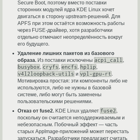
Secure Boot, поэтому вместо поставки
сторонних модулей ядра KDE Linux хочет
двигаться в сторону upstream-решений. Для
APFS при этом остаётся возможность работы
через FUSE-драйвер, хотя разработчики
отдельно отмечают неопределённость вокруг
его будущего.
Удаление лишних пакетов из базового
acpi_call
образа.
Из поставки исключены
,
busybox
cryfs
encfs
hplip
,
,
,
,
v4l2loopback-utils
vpl-gpu-rt
и
.
Мотивировка простая: эти компоненты либо не
используются, либо не нужны в базовой
системе, либо могут быть заменены
пользовательскими решениями.
fuse2
Отказ от fuse2.
KDE Linux удаляет
,
поскольку он считается неподдерживаемым и
небезопасным. Побочный эффект — часть
старых AppImage-приложений может перестать
запускаться. Разработчики предлагают считать