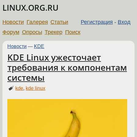
LINUX.ORG.RU
Новости
Галерея
Статьи
Регистрация
-
Вход
Форум
Опросы
Трекер
Поиск
Новости
—
KDE
KDE Linux ужесточает
требования к компонентам
системы
kde
,
kde linux