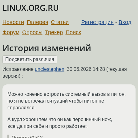
LINUX.ORG.RU
Новости
Галерея
Статьи
Регистрация
-
Вход
Форум
Опросы
Трекер
Поиск
История изменений
Исправление
unclestephen
,
30.06.2026 14:28
(текущая
версия) :
Можно конечно встроить системный вызов в питон,
но я не встречал ситуаций чтобы питон не
справлялся.
А курл хорош тем что он как перочинный нож,
всегда при себе и просто работает.
Почему 60%?