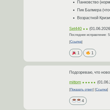
Панковство (норма
Пик Балмера (что
Возрастной Кризис
Set440
(
01.06.2026
★★
Последнее исправление: 
Ссылка
1
1
Подозреваю, что ново
mittorn
(
01.06.
★★★★★
Показать ответ
Ссылка
4