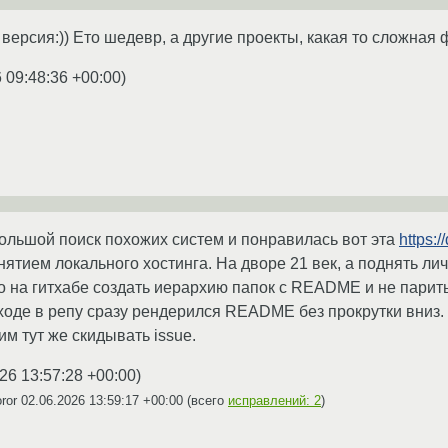
версия:)) Ето шедевр, а другие проекты, какая то сложная
 09:48:36 +00:00
)
большой поиск похожих систем и понравилась вот эта
https:/
нятием локального хостинга. На дворе 21 век, а поднять ли
 на гитхабе создать иерархию папок с README и не парить
ходе в репу сразу рендерился README без прокрутки вниз.
им тут же скидывать issue.
26 13:57:28 +00:00
)
oror
02.06.2026 13:59:17 +00:00
(всего
исправлений: 2
)