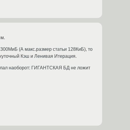
ым.
300МиБ (А макс.размер статьи 128КиБ), то
ежуточный Кэш и Ленивая Итерация.
 сделал наоборот: ГИГАНТСКАЯ БД не ложит