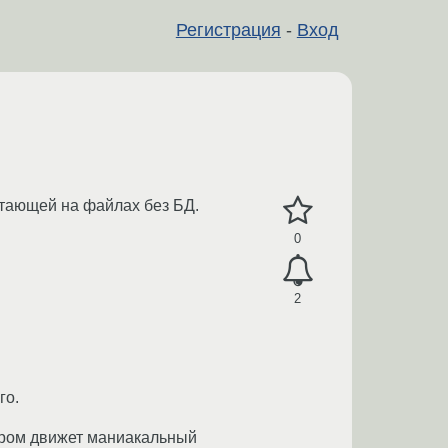
Регистрация
-
Вход
отающей на файлах без БД.
0
2
го.
ором движет маниакальный