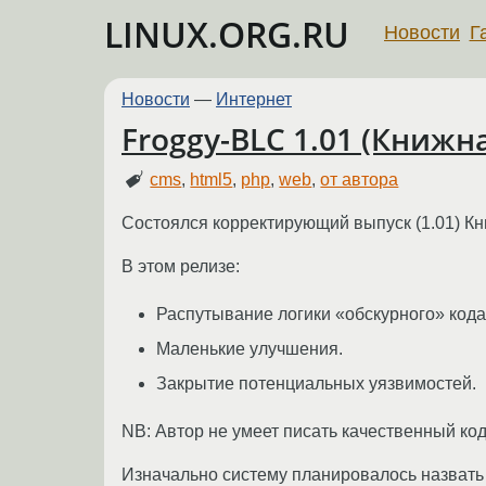
LINUX.ORG.RU
Новости
Г
Новости
—
Интернет
Froggy-BLC 1.01 (Книжн
cms
,
html5
,
php
,
web
,
от автора
Состоялся корректирующий выпуск (1.01) К
В этом релизе:
Распутывание логики «обскурного» кода
Маленькие улучшения.
Закрытие потенциальных уязвимостей.
NB: Автор не умеет писать качественный код
Изначально систему планировалось назвать