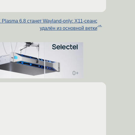
Plasma 6.8 станет Wayland-only: X11-сеанс
→
удалён из основной ветки