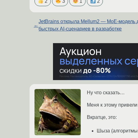
2
3
1
2
JetBrains открыла Mellum2 — MoE-модель 
←
быстрых AI-сценариев в разработке
Ну что сказать…
Меня к этому привели 
Вкратце, это:
Шыза (алгоритмы