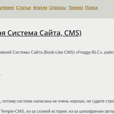
алерея
Статьи
Форум
Опросы
Трекер
Поиск
ая Система Сайта, CMS)
нижной Системы Сайта (Book-Like CMS) «Froggy-BLC», раб
.
, потому система написана не очень хорошо, не судите стро
 Temple-CMS, из-за схожей истории: из-за шизофрении авт