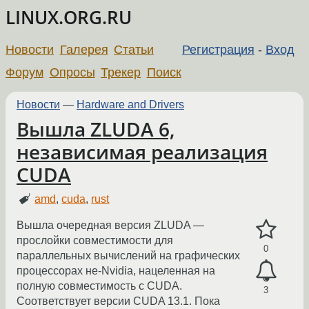
LINUX.ORG.RU
Новости
Галерея
Статьи
Регистрация
-
Вход
Форум
Опросы
Трекер
Поиск
Новости
—
Hardware and Drivers
Вышла ZLUDA 6,
независимая реализация
CUDA
amd
,
cuda
,
rust
Вышла очередная версия ZLUDA —
прослойки совместимости для
0
параллельных вычислений на графических
процессорах не-Nvidia, нацеленная на
полную совместимость с CUDA.
3
Соответствует версии CUDA 13.1. Пока