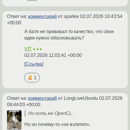
Ответ на:
комментарий
от sparkie
02.07.2026 10:43:54
+00:00
А батя не прививал то качество, что свои
идеи нужно обосновывать?
VIT
★★★
02.07.2026 11:02:41 +00:00
Ссылка
1
Ответ на:
комментарий
от LongLiveUbuntu
02.07.2026
09:44:03 +00:00
Но есть же OpenCL.
Но он почему-то «не взлетел».