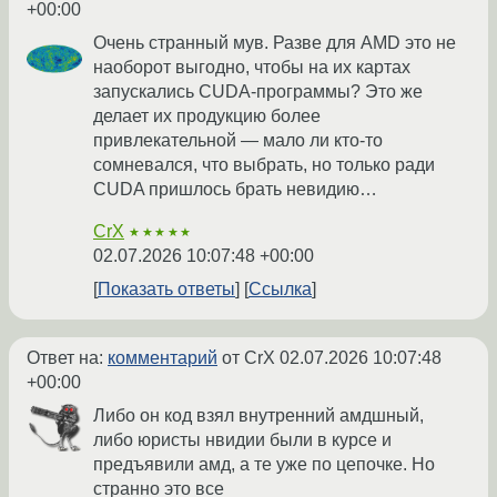
+00:00
Очень странный мув. Разве для AMD это не
наоборот выгодно, чтобы на их картах
запускались CUDA-программы? Это же
делает их продукцию более
привлекательной — мало ли кто-то
сомневался, что выбрать, но только ради
CUDA пришлось брать невидию…
CrX
★★★★★
02.07.2026 10:07:48 +00:00
Показать ответы
Ссылка
Ответ на:
комментарий
от CrX
02.07.2026 10:07:48
+00:00
Либо он код взял внутренний амдшный,
либо юристы нвидии были в курсе и
предъявили амд, а те уже по цепочке. Но
странно это все