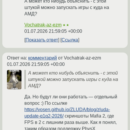
А может кто нибудь объяснить - с этой
штукой можно запускать игры с куда на
АМД?
Vochatrak-az-ezm
★★
01.07.2026 21:59:05 +00:00
Показать ответ
Ссылка
Ответ на:
комментарий
от Vochatrak-az-ezm
01.07.2026 21:59:05 +00:00
А может кто нибудь объяснить - с этой
штукой можно запускать игры с куда на
АМД?
Да. Но будут ли они работать — отдельный
вопрос :) По ссылке
https://vosen.github.io/ZLUDA/blog/zluda-
update-q1q2-2026/
скриншоты Mafia 2, где
FPS в 2 с лишним раза выше. Как я понял,
таким образом поддержку PhysX