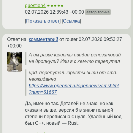
question4
★★★★★
02.07.2026 12:39:43 +00:00
автор топика
Показать ответ
Ссылка
Ответ на:
комментарий
от router
02.07.2026 09:53:27
+00:00
А им разве юристы нвидии репозиторий
не дропнули? Или я с кем-то перепутал
upd. перепутал. юристы были от amd.
неожиданно
https://www.opennet.ru/opennews/art.shtml
?num=61667
Да, именно так. Деталей не знаю, но как
сказали выше, версия 6 в значительной
степени переписана с нуля. Удалённый код
был C++, новый — Rust.