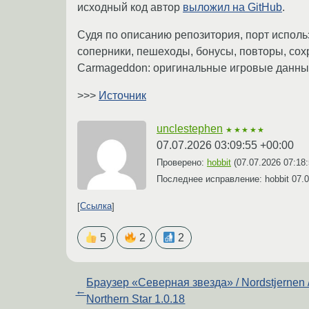
исходный код автор
выложил на GitHub
.
Судя по описанию репозитория, порт исполь
соперники, пешеходы, бонусы, повторы, сох
Carmageddon: оригинальные игровые данные
>>>
Источник
unclestephen
★★★★★
07.07.2026 03:09:55 +00:00
Проверено:
hobbit
(
07.07.2026 07:18
Последнее исправление: hobbit
07.0
Ссылка
5
2
2
Браузер «Северная звезда» / Nordstjernen 
←
Northern Star 1.0.18