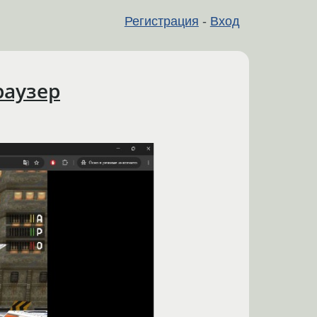
Регистрация
-
Вход
раузер