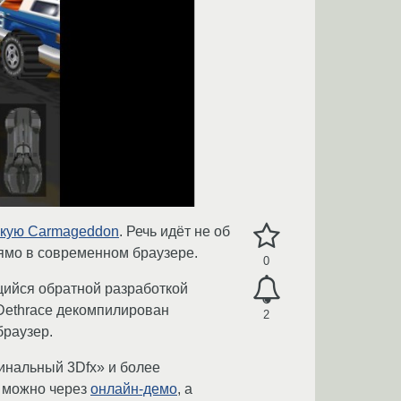
скую Carmageddon
. Речь идёт не об
рямо в современном браузере.
0
щийся обратной разработкой
 Dethrace декомпилирован
2
браузер.
инальный 3Dfx» и более
 можно через
онлайн-демо
, а