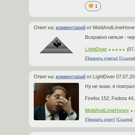
1
Ответ на:
комментарий
от MoldAndLimeHon
Всеравно нельзя - че
LightDiver
(
07
★★★★★
Показать ответы
Ссылка
Ответ на:
комментарий
от LightDiver
07.07.20
Ну не знаю, я поиграл
Firefox 152, Fedora 4
MoldAndLimeHoney
★
Показать ответ
Ссылка