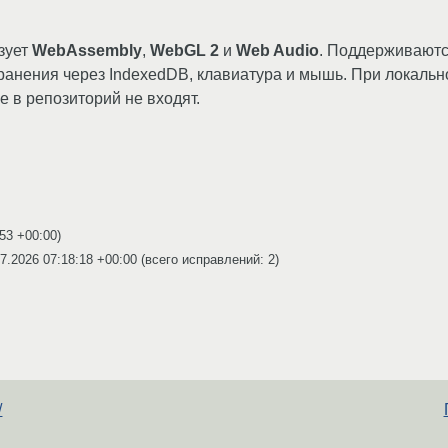
зует
WebAssembly
,
WebGL 2
и
Web Audio
. Поддерживаются
ранения через IndexedDB, клавиатура и мышь. При локальн
 в репозиторий не входят.
:53 +00:00
)
7.2026 07:18:18 +00:00
(всего исправлений: 2)
/