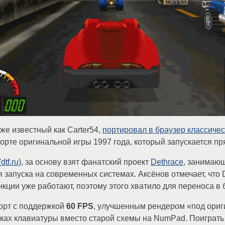
же известный как Carter54,
портировал в браузер классиче
орте оригинальной игры 1997 года, который запускается п
dtf.ru)
, за основу взят фанатский проект
Dethrace
, занимаю
запуска на современных системах. Аксёнов отмечает, что
кции уже работают, поэтому этого хватило для переноса в 
порт с поддержкой
60 FPS
, улучшенным рендером «под ориг
ках клавиатуры вместо старой схемы на NumPad. Поиграть