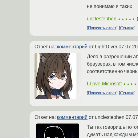
не понимаю я таких
unclestephen
★★★★★
Показать ответ
Ссылка
Ответ на:
комментарий
от LightDiver
07.07.20
Дело в разрешении ап
браузерах, в том числ
соответственно черны
I-Love-Microsoft
★★★★
Показать ответ
Ссылка
Ответ на:
комментарий
от unclestephen
07.07
Ты так говоришь пото
думать над каждым м