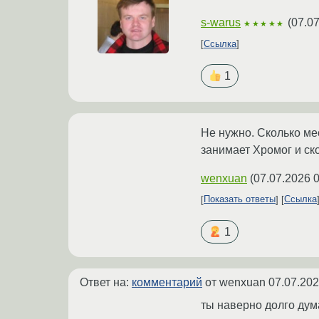
s-warus
(
07.07
★★★★★
Ссылка
1
Не нужно. Сколько ме
занимает Хромог и ск
wenxuan
(
07.07.2026 0
Показать ответы
Ссылка
1
Ответ на:
комментарий
от wenxuan
07.07.202
ты наверно долго дум