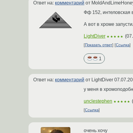
Ответ на:
комментарий
от MoldAndLimeHon
Фф 152, интеловская 
А вот в хроме запусти
LightDiver
(
07
★★★★★
Показать ответ
Ссылка
1
Ответ на:
комментарий
от LightDiver
07.07.20
у меня в хромоподоб
unclestephen
★★★★★
Ссылка
очень хочу