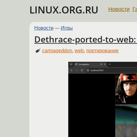
LINUX.ORG.RU
Новости
Г
Новости
—
Игры
Dethrace-ported-to-web
carmageddon
,
web
,
портирование