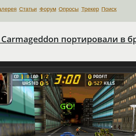
алерея
Статьи
Форум
Опросы
Трекер
Поиск
: Carmageddon портировали в б