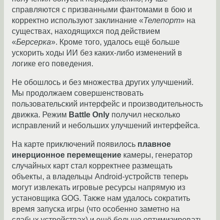
справляются с призванными фантомами в бою и
корректно используют заклинание «
Телепорт
» на
существах, находящихся под действием
«
Берсерка
». Кроме того, удалось ещё больше
ускорить ходы ИИ без каких-либо изменений в
логике его поведения.
Не обошлось и без множества других улучшений.
Мы продолжаем совершенствовать
пользовательский интерфейс и производительность
движка. Режим
Battle Only
получил несколько
исправлений и небольших улучшений интерфейса.
На карте приключений появилось
плавное
инерционное перемещение
камеры, генератор
случайных карт стал корректнее размещать
объекты, а владельцы Android-устройств теперь
могут извлекать игровые ресурсы напрямую из
установщика GOG. Также нам удалось сократить
время запуска игры (что особенно заметно на
слабых устройствах) и ещё больше оптимизировать