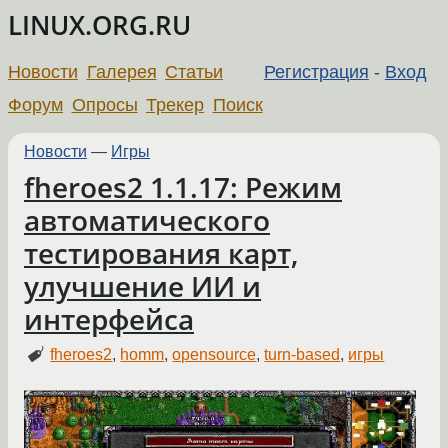
LINUX.ORG.RU
Новости
Галерея
Статьи
Регистрация
-
Вход
Форум
Опросы
Трекер
Поиск
Новости
—
Игры
fheroes2 1.1.17: Режим
автоматического
тестирования карт,
улучшение ИИ и
интерфейса
fheroes2
,
homm
,
opensource
,
turn-based
,
игры