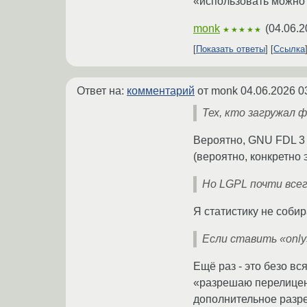
«использовать можно 
monk
(
04.06.2
★★★★★
Показать ответы
Ссылка
Ответ на:
комментарий
от monk
04.06.2026 0
Тех, кто загружал 
Вероятно, GNU FDL 3 
(вероятно, конкретно
Но LGPL почти всег
Я статистику не собир
Если ставить «only
Ещё раз - это безо вс
«разрешаю перелиценз
дополнительное разре