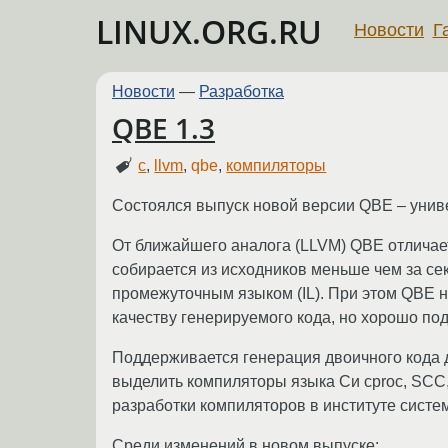
LINUX.ORG.RU
Новости
Г
Новости
—
Разработка
QBE 1.3
c
,
llvm
,
qbe
,
компиляторы
Состоялся выпуск новой версии QBE – унив
От ближайшего аналога (LLVM) QBE отличает
собирается из исходников меньше чем за се
промежуточным языком (IL). При этом QBE 
качеству генерируемого кода, но хорошо под
Поддерживается генерация двоичного кода д
выделить компиляторы языка Си cproc, SCC,
разработки компиляторов в институте систе
Среди изменений в новом выпуске: