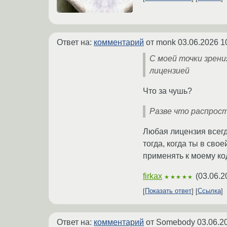
Ответ на:
комментарий
от monk
03.06.2026 1
С моей точки зрени
лицензией
Что за чушь?
Разве что распрост
Любая лицензия всегда
тогда, когда ты в св
применять к моему ко
firkax
(
03.06.2
★★★★★
Показать ответ
Ссылка
Ответ на:
комментарий
от Somebody
03.06.2