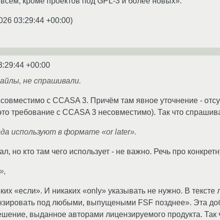
всем, кроме проектов под GPL-3 и более новых».
026 03:29:44 +00:00
)
3:29:44 +00:00
файлы, не спрашивали.
совместимо с CCASA 3. Причём там явное уточнение - отс
 это требование с CCASA 3 несовместимо). Так что спрашива
да используют в формате «or later».
ал, но кто там чего использует - не важно. Речь про конкре
»,
яких «если». И никаких «only» указывать не нужно. В тексте
ировать под любыми, выпущеными FSF позднее». Эта добав
шение, выданное авторами лицензируемого продукта. Так ч