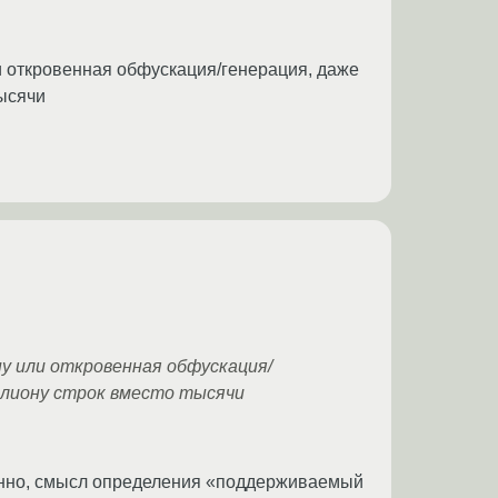
ли откровенная обфускация/генерация, даже
тысячи
ну или откровенная обфускация/
ллиону строк вместо тысячи
енно, смысл определения «поддерживаемый