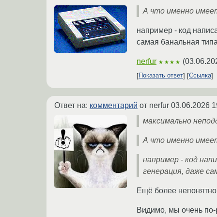
А что именно имеет
например - код напис
самая банальная типа
nerfur
(
03.06.20
★★★★
Показать ответ
Ссылка
Ответ на:
комментарий
от nerfur
03.06.2026 1
максимально непод
А что именно имеет
например - код нап
генерация, даже са
Ещё более непонятно. 
Видимо, мы очень по