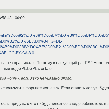
3:58:48 +00:00
edia.org/wiki/%D0%92%D0%B8%D0%BA%D0%B8%D0%BF%D
%D0%B2%D0%BE%D0%B4_GFDL-
0%B9%D0%BB%D0%BE%D0%B2_%D0%BD%D0%B0_%D0
E_CC-BY-SA-3.0
йлы, не спрашивали. Поэтому в следующий раз FSF может е
нный под GPL/LGPL x or later.
да «only», если явно не указано иного.
используют в формате «or later». Если ставить «only», бу
: если придумаю что-нибудь полезное в виде библиотеки, вы