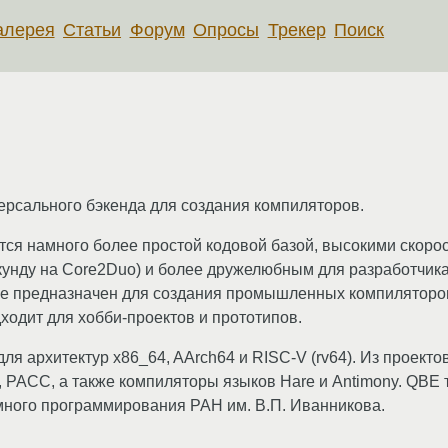
алерея
Статьи
Форум
Опросы
Трекер
Поиск
ерсального бэкенда для создания компиляторов.
ся намного более простой кодовой базой, высокими скоро
кунду на Core2Duo) и более дружелюбным для разработчика
не предназначен для создания промышленных компиляторо
ходит для хобби-проектов и прототипов.
ля архитектур x86_64, AArch64 и RISC-V (rv64). Из проект
 PACC, а также компиляторы языков Hare и Antimony. QBE т
много программирования РАН им. В.П. Иванникова.