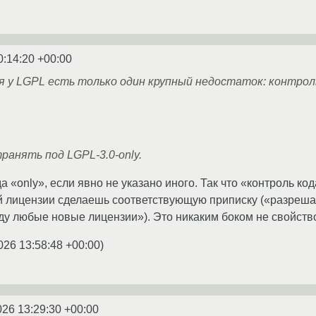
0:14:20 +00:00
я у LGPL есть только один крупный недостаток: контрол
ранять под LGPL-3.0-only.
 «only», если явно не указано иного. Так что «контроль код
оей лицензии сделаешь соответствующую приписку («разреш
ду любые новые лицензии»). Это никаким боком не свойств
026 13:58:48 +00:00
)
026 13:29:30 +00:00