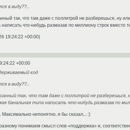
ся в виду??..
анный так, что там даже с поллитрой не разберешься, ну и
 написать что-нибудь размазав по миллиону строк вместо 
26 19:24:22 +00:00
)
9:24:22 +00:00
держиваемый код
ся в виду??..
исанный так, что там даже с поллитрой не разберешься, 
мая банальная типа написать что-нибудь размазав по ми
Максимально непонятно, я бы сказал... :)
-разному понимаем смысл слов «поддержка» и, соответств