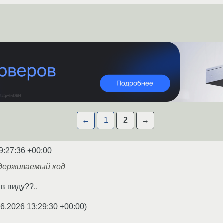
←
1
2
→
9:27:36 +00:00
держиваемый код
в виду??..
06.2026 13:29:30 +00:00
)