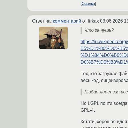
Ссылка
Ответ на:
комментарий
от firkax
03.06.2026 1
Что за чушь?
https://ru.wikip
B5%D1%80%D0%B5
%D1%84%D0%B0%D
D0%B7%D0%B8%D1%8
Тех, кто загружал фа
весь код, лицензирова
Любая лицензия всег
Но LGPL почти всегда 
GPL-4.
Кстати, хорошая идея