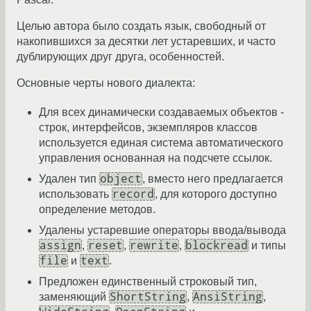
Целью автора было создать язык, свободный от
накопившихся за десятки лет устаревших, и часто
дублирующих друг друга, особенностей.
Основные черты нового диалекта:
Для всех динамически создаваемых объектов -
строк, интерфейсов, экземпляров классов
используется единая система автоматического
управления основанная на подсчете ссылок.
object
Удален тип
, вместо него предлагается
record
использовать
, для которого доступно
определение методов.
Удалены устаревшие операторы ввода/вывода
assign
reset
rewrite
blockread
,
,
,
и типы
file
text
и
.
Предложен единственный строковый тип,
ShortString
AnsiString
заменяющий
,
,