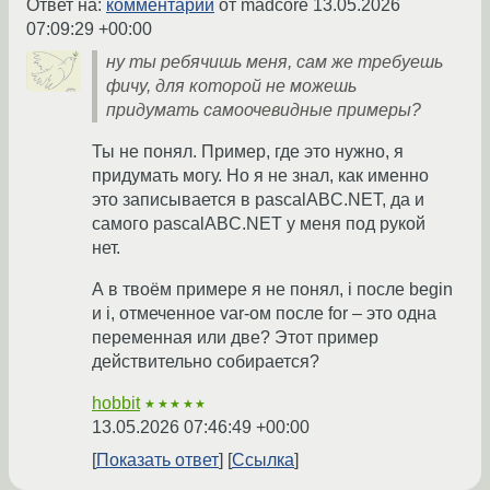
Ответ на:
комментарий
от madcore
13.05.2026
07:09:29 +00:00
ну ты ребячишь меня, сам же требуешь
фичу, для которой не можешь
придумать самоочевидные примеры?
Ты не понял. Пример, где это нужно, я
придумать могу. Но я не знал, как именно
это записывается в pascalABC.NET, да и
самого pascalABC.NET у меня под рукой
нет.
А в твоём примере я не понял, i после begin
и i, отмеченное var-ом после for – это одна
переменная или две? Этот пример
действительно собирается?
hobbit
★★★★★
13.05.2026 07:46:49 +00:00
Показать ответ
Ссылка