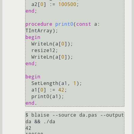
  a2[
0
] := 
100500
end
;

procedure
print0
(
const
 a: 
TIntArray)
;
begin
  WriteLn(a[
0
]);

  resize12;

  WriteLn(a[
0
end
;

begin
  SetLength(a1, 
1
);

  a1[
0
] := 
42
;

end
$ blaise --source da.pas --output 
da && ./da

42
