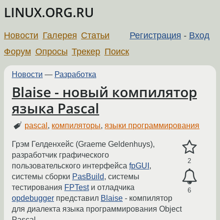
LINUX.ORG.RU
Новости
Галерея
Статьи
Регистрация
-
Вход
Форум
Опросы
Трекер
Поиск
Новости
—
Разработка
Blaise - новый компилятор
языка Pascal
pascal
,
компиляторы
,
языки программирования
Грэм Гелденхейс (Graeme Geldenhuys),
разработчик графического
2
пользовательского интерфейса
fpGUI
,
системы сборки
PasBuild
, системы
тестирования
FPTest
и отладчика
6
opdebugger
представил
Blaise
- компилятор
для диалекта языка программирования Object
Pascal.