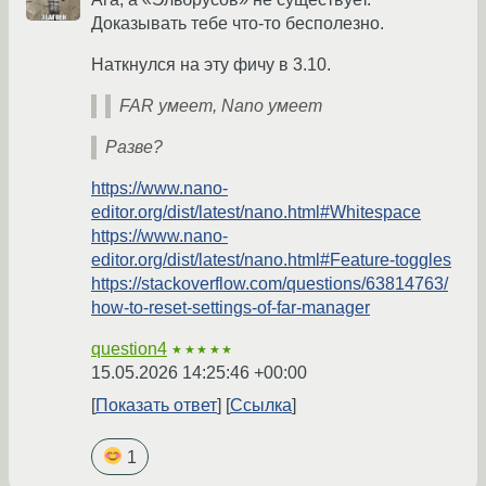
Доказывать тебе что-то бесполезно.
Наткнулся на эту фичу в 3.10.
FAR умеет, Nano умеет
Разве?
https://www.nano-
editor.org/dist/latest/nano.html#Whitespace
https://www.nano-
editor.org/dist/latest/nano.html#Feature-toggles
https://stackoverflow.com/questions/63814763/
how-to-reset-settings-of-far-manager
question4
★★★★★
15.05.2026 14:25:46 +00:00
Показать ответ
Ссылка
1