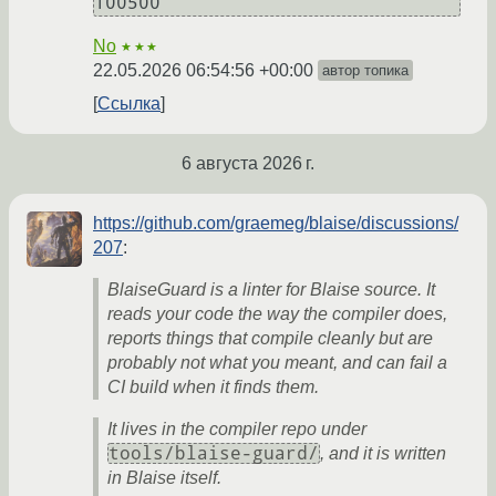
No
★★★
22.05.2026 06:54:56 +00:00
автор топика
Ссылка
6 августа 2026 г.
https://github.com/graemeg/blaise/discussions/
207
:
BlaiseGuard is a linter for Blaise source. It
reads your code the way the compiler does,
reports things that compile cleanly but are
probably not what you meant, and can fail a
CI build when it finds them.
It lives in the compiler repo under
tools/blaise-guard/
, and it is written
in Blaise itself.