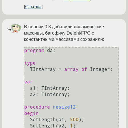
Ссылка
В версии 0.8 добавили динамические
массивы, багофичу Delphi/FPC с
константными массивами сохранили:
program
 da;

type
  TIntArray = 
array
of
 Integer;

var
  a1: TIntArray;

  a2: TIntArray;

procedure
resize12
;
begin
  SetLength(a1, 
500
);

  SetLength(a2, 
1
);
