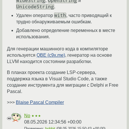
WideString
OpenString
,
и
UnicodeString
.
with
Удален оператор
, часто приводящий к
трудно обнаруживаемым ошибкам.
Добавлено определение переменных в месте
использования.
Для генерации машинного кода в компиляторе
используется
QBE (c9x.me)
, генератор на основе
LLVM находится состоянии разработки.
В планах проекта создание LSP-сервера,
поддержка языка в Visual Studio Code, а также
создание инструмента для миграции с Delphi и Free
Pascal.
>>>
Blaise Pascal Compiler
No
★★★
08.05.2026 12:34:56 +00:00
Проверено:
hobbit
(
08.05.2026 15:50:43 +00:00
)