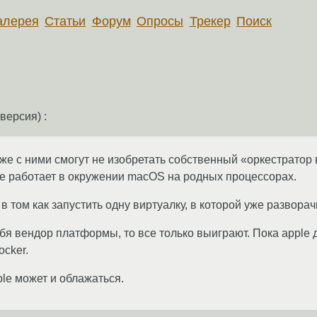
алерея
Статьи
Форум
Опросы
Трекер
Поиск
версия) :
и иже с ними смогут не изобретать собственный «оркестрато
ше работает в окружении macOS на родных процессорах.
в том как запустить одну виртуалку, в которой уже разворач
бя вендор платформы, то все только выиграют. Пока apple
cker.
ple может и облажаться.