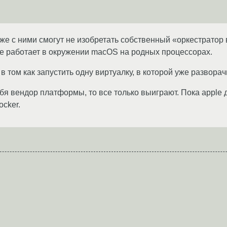
и иже с ними смогут не изобретать собственный «оркестрато
ше работает в окружении macOS на родных процессорах.
в том как запустить одну виртуалку, в которой уже разворач
бя вендор платформы, то все только выиграют. Пока apple
cker.