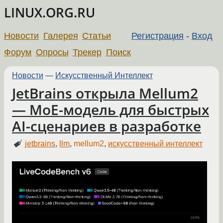
LINUX.ORG.RU
Новости
Галерея
Статьи
Регистрация
-
Вход
Форум
Опросы
Трекер
Поиск
Новости
—
Искусственный Интеллект
JetBrains открыла Mellum2
— MoE-модель для быстрых
AI-сценариев в разработке
jetbrains
,
llm
,
mellum2
,
искусственный интеллект