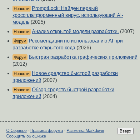
PromptLock: Найден первый
Новости
кроссплатформенный вирус, использующий AI-
модель
(2025)
Анализ открытой модели разработки.
(2007)
Новости
Рекомендации по использованию AI при
Форум
разработке открытого кода
(2026)
Быстрая разработка графических приложений
Форум
(2012)
Новое средство быстрой разработки
Новости
приложений
(2007)
Обзор средств быстрой разработки
Новости
приложений
(2004)
О Сервере
-
Правила форума
-
Разметка Markdown
Вверх
Сообщить об ошибке