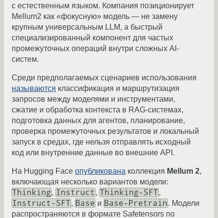
с естественным языком. Компания позиционирует
Mellum2 как «фокусную» модель — не замену
крупным универсальным LLM, а быстрый
специализированный компонент для частых
промежуточных операций внутри сложных AI-
систем.
Среди предполагаемых сценариев использования
называются
классификация и маршрутизация
запросов между моделями и инструментами,
сжатие и обработка контекста в RAG-системах,
подготовка данных для агентов, планирование,
проверка промежуточных результатов и локальный
запуск в средах, где нельзя отправлять исходный
код или внутренние данные во внешние API.
На Hugging Face
опубликована
коллекция
Mellum 2
,
включающая несколько вариантов модели:
Thinking
Instruct
Thinking-SFT
,
,
,
Instruct-SFT
Base
Base-Pretrain
,
и
. Модели
распространяются в формате Safetensors по