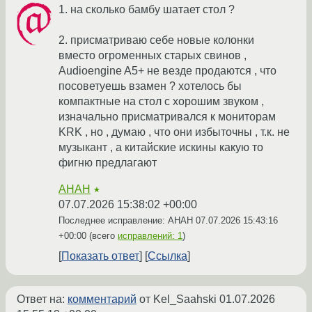
1. на сколько бамбу шатает стол ?
2. присматриваю себе новые колонки
вместо огроменных старых свинов ,
Audioengine A5+ не везде продаются , что
посоветуешь взамен ? хотелось бы
компактные на стол с хорошим звуком ,
изначально присматривался к мониторам
KRK , но , думаю , что они избыточны , т.к. не
музыкант , а китайские искины какую то
фигню предлагают
AHAH
★
07.07.2026 15:38:02 +00:00
Последнее исправление: AHAH
07.07.2026 15:43:16
+00:00
(всего
исправлений: 1
)
Показать ответ
Ссылка
Ответ на:
комментарий
от Kel_Saahski
01.07.2026