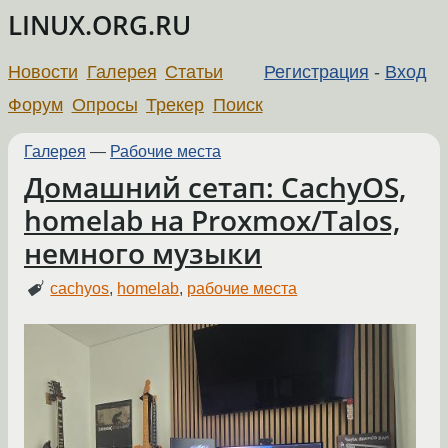
LINUX.ORG.RU
Новости
Галерея
Статьи
Регистрация
-
Вход
Форум
Опросы
Трекер
Поиск
Галерея
—
Рабочие места
Домашний сетап: CachyOS,
homelab на Proxmox/Talos,
немного музыки
cachyos
,
homelab
,
рабочие места