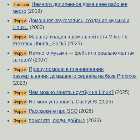
Немного допиленное домашнее рабочее
Галерея
место
(2019)
Домашняя звукозапись, создание музыки и
Форум
Linux...
(2003)
Маршрутизация в домашней сети MikroTik,
Форум
Proxmox,Ubuntu, Sock5
(2025)
Немного музыки — фейк или реально чел так
Форум
сыграл?
(2007)
Прошу помощи в планировании
Форум
развёртывания домашнего сервера на базе Proxmox
(2023)
Чем можно занять ноутбук на Linux?
(2025)
Форум
Не могу установить CachyOS
(2026)
Форум
Расскажите про SSO
(2026)
Форум
помогите, люди, добрые
(2026)
Форум