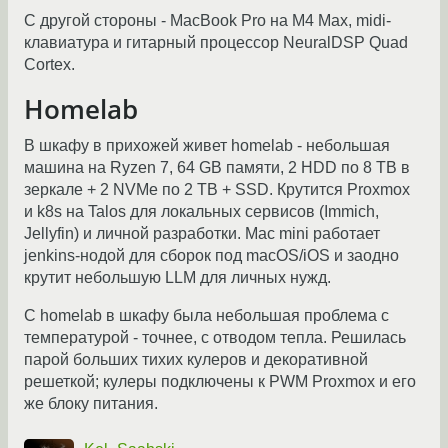
С другой стороны - MacBook Pro на M4 Max, midi-
клавиатура и гитарный процессор NeuralDSP Quad
Cortex.
Homelab
В шкафу в прихожей живет homelab - небольшая
машина на Ryzen 7, 64 GB памяти, 2 HDD по 8 TB в
зеркале + 2 NVMe по 2 TB + SSD. Крутится Proxmox
и k8s на Talos для локальных сервисов (Immich,
Jellyfin) и личной разработки. Mac mini работает
jenkins-нодой для сборок под macOS/iOS и заодно
крутит небольшую LLM для личных нужд.
С homelab в шкафу была небольшая проблема с
температурой - точнее, с отводом тепла. Решилась
парой больших тихих кулеров и декоративной
решеткой; кулеры подключены к PWM Proxmox и его
же блоку питания.