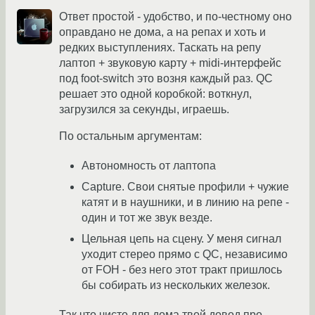
Ответ простой - удобство, и по-честному оно
оправдано не дома, а на репах и хоть и
редких выступлениях. Таскать на репу
лаптоп + звуковую карту + midi-интерфейс
под foot-switch это возня каждый раз. QC
решает это одной коробкой: воткнул,
загрузился за секунды, играешь.
По остальным аргументам:
Автономность от лаптопа
Capture. Свои снятые профили + чужие
катят и в наушники, и в линию на репе -
один и тот же звук везде.
Цельная цепь на сцену. У меня сигнал
уходит стерео прямо с QC, независимо
от FOH - без него этот тракт пришлось
бы собирать из нескольких железок.
Так что чисто для дома твой довод про