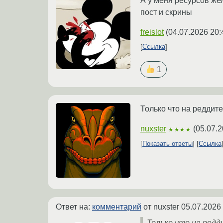
А у меня ресурсов жел
пост и скрины
freislot
(
04.07.2026 20:
Ссылка
1
Только что на реддите
nuxster
(
05.07.2
★★★★
Показать ответы
Ссылка
Ответ на:
комментарий
от nuxster
05.07.2026
Только что на редди