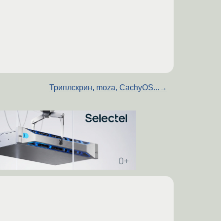
Триплскрин, moza, CachyOS...
→