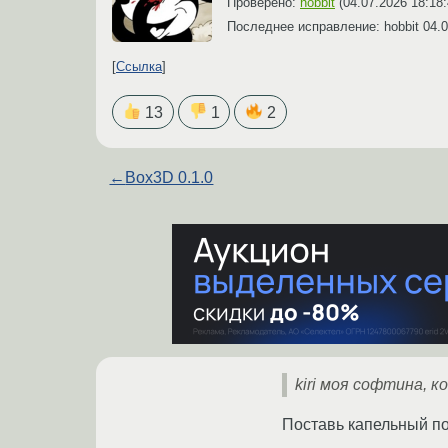
Проверено:
hobbit
(
04.07.2026 18:18
Последнее исправление: hobbit
04.0
Ссылка
13
1
2
←
Box3D 0.1.0
kiri моя софтина, 
Поставь капельный по