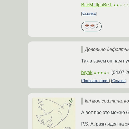
BceM_IIpuBeT
★★☆☆
Ссылка
2
Довольно дефолтны
Так а зачем он нам н
bryak
(
04.07.2
★★★★☆
Показать ответ
Ссылка
kiri моя софтина, 
А вот про это можно б
P.S. А, разглядел на 