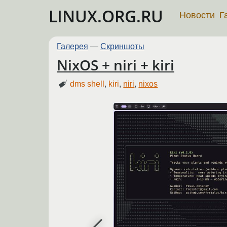
LINUX.ORG.RU
Новости
Г
Галерея
—
Скриншоты
NixOS + niri + kiri
dms shell
,
kiri
,
niri
,
nixos