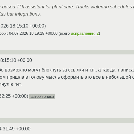
-based TUI assistant for plant care. Tracks watering schedules
us bar integrations.
2026 18:15:10 +00:00
)
obbit
04.07.2026 18:19:19 +00:00
(всего
исправлений: 2
)
8:15:10 +00:00
о возможно могут блокнуть за ссылки и т.п.. а так да, нап
ом пришла в голову мысль оформить это все в небольшой о
нул в гит.
32:25 +00:00
)
автор топика
4:31:49 +00:00