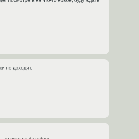
дет посмотреть на что-то новое, буду ждать
ки не доходят.
, но руки не доходят.