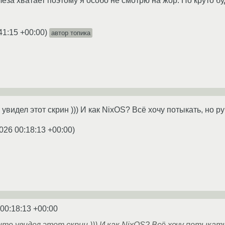
еза хватает поэтому я особо не смотрю на жор. Но круто бу
41:15 +00:00
)
автор топика
 увидел этот скрин ))) И как NixOS? Всё хочу потыкать, но ру
026 00:18:13 +00:00
)
 00:18:13 +00:00
те увидел этот скрин ))) И как NixOS? Всё хочу потыкать