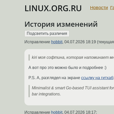
LINUX.ORG.RU
Новости
Г
История изменений
Исправление
hobbit
,
04.07.2026 18:19
(текущая 
kiri моя софтина, которая напоминает м
А вот про это можно было и подробнее :)
P.S. А, разглядел на экране
ссылку на гитхаб
Minimalist & smart Go-based TUI assistant for
bar integrations.
Исправление
hobbit
,
04.07.2026 18:17
: