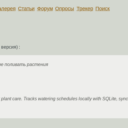
алерея
Статьи
Форум
Опросы
Трекер
Поиск
версия) :
не поливать растения
:
 plant care. Tracks watering schedules locally with SQLite, sy