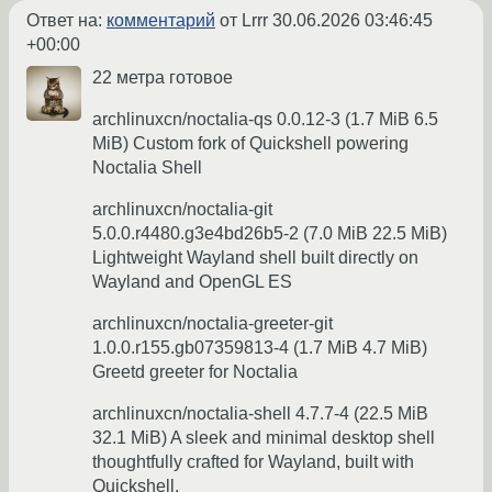
Ответ на:
комментарий
от Lrrr
30.06.2026 03:46:45
+00:00
22 метра готовое
archlinuxcn/noctalia-qs 0.0.12-3 (1.7 MiB 6.5
MiB) Custom fork of Quickshell powering
Noctalia Shell
archlinuxcn/noctalia-git
5.0.0.r4480.g3e4bd26b5-2 (7.0 MiB 22.5 MiB)
Lightweight Wayland shell built directly on
Wayland and OpenGL ES
archlinuxcn/noctalia-greeter-git
1.0.0.r155.gb07359813-4 (1.7 MiB 4.7 MiB)
Greetd greeter for Noctalia
archlinuxcn/noctalia-shell 4.7.7-4 (22.5 MiB
32.1 MiB) A sleek and minimal desktop shell
thoughtfully crafted for Wayland, built with
Quickshell.