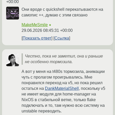
+00:00
Они вроде с quickshell перекатываются на
самопис ++, думаю с этим связано
MakeMeSmile
★
29.06.2026 08:45:31 +00:00
Показать ответ
Ссылка
Честно, пока не заметил, она и раньше
не особенно тормозила.
А вот у меня на t480s тормозила, анимации
чуть с пролагом проигрывались. Мне
понравился переход на v5, но пока решил
остаться на
DankMaterialShell
, поскольку v5
не имеет модуля для home-manager на
NixOS в стабильной ветке, только flake
подключать и то, там нужно всю систему на
unstable переводить.