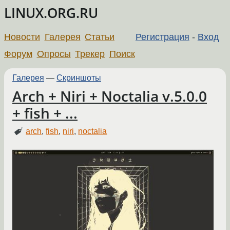
LINUX.ORG.RU
Новости
Галерея
Статьи
Регистрация
-
Вход
Форум
Опросы
Трекер
Поиск
Галерея
—
Скриншоты
Arch + Niri + Noctalia v.5.0.0
+ fish + ...
arch
,
fish
,
niri
,
noctalia