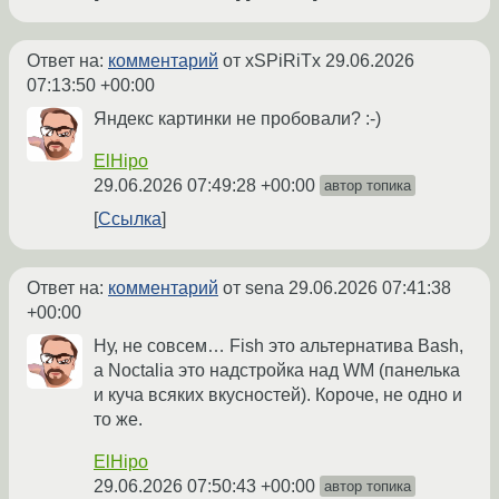
Ответ на:
комментарий
от xSPiRiTx
29.06.2026
07:13:50 +00:00
Яндекс картинки не пробовали? :-)
ElHipo
29.06.2026 07:49:28 +00:00
автор топика
Ссылка
Ответ на:
комментарий
от sena
29.06.2026 07:41:38
+00:00
Ну, не совсем… Fish это альтернатива Bash,
а Noctalia это надстройка над WM (панелька
и куча всяких вкусностей). Короче, не одно и
то же.
ElHipo
29.06.2026 07:50:43 +00:00
автор топика