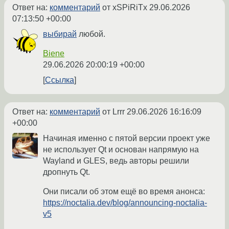
Ответ на:
комментарий
от xSPiRiTx
29.06.2026
07:13:50 +00:00
выбирай
любой.
Biene
29.06.2026 20:00:19 +00:00
Ссылка
Ответ на:
комментарий
от Lrrr
29.06.2026 16:16:09
+00:00
Начиная именно с пятой версии проект уже
не использует Qt и основан напрямую на
Wayland и GLES, ведь авторы решили
дропнуть Qt.
Они писали об этом ещё во время анонса:
https://noctalia.dev/blog/announcing-noctalia-
v5