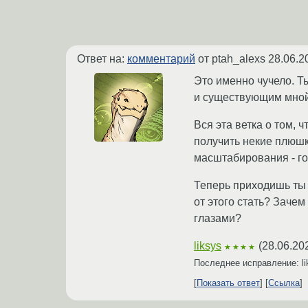
Ответ на:
комментарий
от ptah_alexs
28.06.2
Это именно чучело. Т
и существующим мной. 
Вся эта ветка о том, 
получить некие плюшк
масштабирования - го
Теперь приходишь ты 
от этого стать? Заче
глазами?
liksys
(
28.06.20
★★★★
Последнее исправление: l
Показать ответ
Ссылка