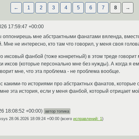
←
1
2
3
4
5
6
7
8
→
026 17:59:47 +00:00
ы оппонирешь мне абстрактными фанатами вяленда, вместо 
Мне не интересно, кто там что говорил, у меня своя голова
что иксовый фанбой (тоже конкретный) в этом треде говорит
и иксов (которые персонально мне без нужды). А когда я ем
ворит мне, что эта проблема - не проблема вообще.
с какими-то историями про абстрактных фанатов, которые 
м мне эта история, если у меня фанбой, который отрицает м
26 18:08:52 +00:00
)
автор топика
iksys
28.06.2026 18:09:24 +00:00
(всего
исправлений: 1
)