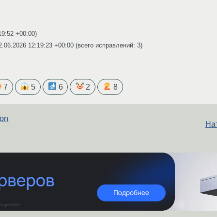
19:52 +00:00
)
2.06.2026 12:19:23 +00:00
(всего исправлений: 3)
7
5
6
2
8
ion
Нат