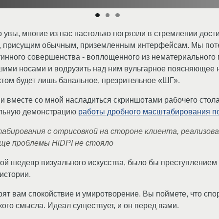
о увы, многие из нас настолько погрязли в стремлении дост
м, присущим обычным, приземленным интерфейсам. Мы пот
тинного совершенства - воплощенного из нематериального 
ашими носами и водрузить над ним вульгарное поясняющее 
ктом будет лишь банальное, презрительное «ШГ».
 и вместе со мной насладиться скриншотами рабочего сто
тельную демонстрацию
работы дробного масштабирования п
бирования с отрисовкой на стороне клиента, реализова
обще проблемы HiDPI не стояло
й шедевр визуального искусства, было бы преступлением п
истории.
ят вам спокойствие и умиротворение. Вы поймете, что спо
ого смысла. Идеал существует, и он перед вами.