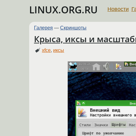
LINUX.ORG.RU
Новости
Г
Галерея
—
Скриншоты
Крыса, иксы и масшта
xfce
,
иксы