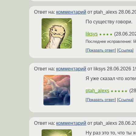
Ответ на:
комментарий
от ptah_alexs
28.06.2
По существу говори.
liksys
(
28.06.20
★★★★
Последнее исправление: l
Показать ответ
Ссылка
Ответ на:
комментарий
от liksys
28.06.2026 1
Я уже сказал что хоте
ptah_alexs
(
28
★★★★★
Показать ответ
Ссылка
Ответ на:
комментарий
от ptah_alexs
28.06.2
Ну раз это то, что ты 