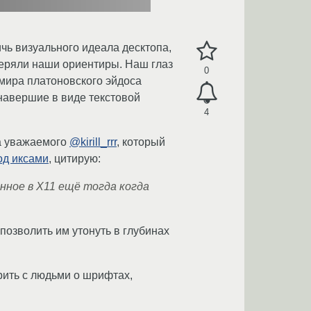
ичь визуального идеала десктопа,
еряли наши ориентиры. Наш глаз
0
мира платоновского эйдоса
навершие в виде текстовой
4
ла уважаемого
@kirill_rrr
, который
од иксами
, цитирую:
нное в Х11 ещё тогда когда
озволить им утонуть в глубинах
рить с людьми о шрифтах,