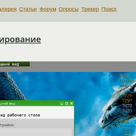
алерея
Статьи
Форум
Опросы
Трекер
Поиск
бирование