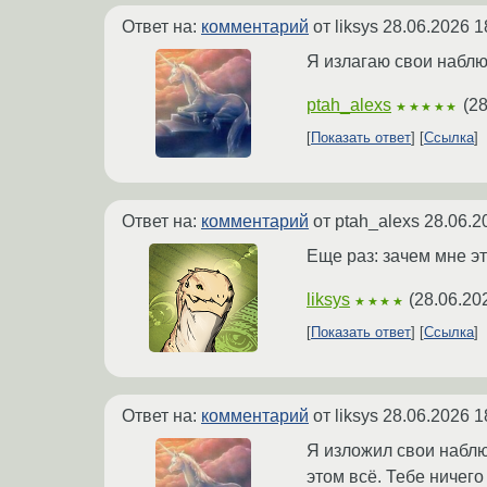
Ответ на:
комментарий
от liksys
28.06.2026 1
Я излагаю свои наблю
ptah_alexs
(
28
★★★★★
Показать ответ
Ссылка
Ответ на:
комментарий
от ptah_alexs
28.06.2
Еще раз: зачем мне э
liksys
(
28.06.20
★★★★
Показать ответ
Ссылка
Ответ на:
комментарий
от liksys
28.06.2026 1
Я изложил свои наблю
этом всё. Тебе ничего