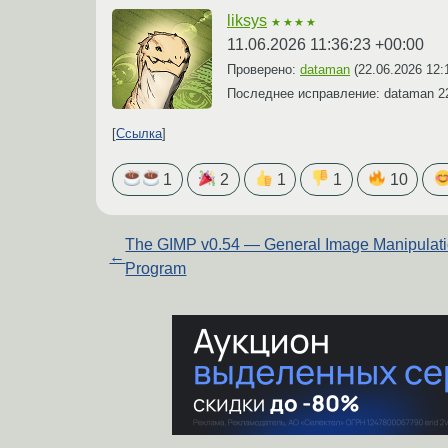
liksys
★★★★
11.06.2026 11:36:23 +00:00
Проверено:
dataman
(
22.06.2026 12:
Последнее исправление: dataman
2
Ссылка
1
2
1
1
10
The GIMP v0.54 — General Image Manipulat
←
Program