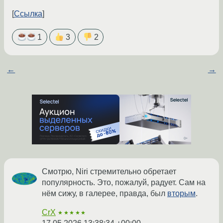
Ссылка
1
3
2
←
→
Смотрю, Niri стремительно обретает
популярность. Это, пожалуй, радует. Сам на
нём сижу, в галерее, правда, был
вторым
.
CrX
★★★★★