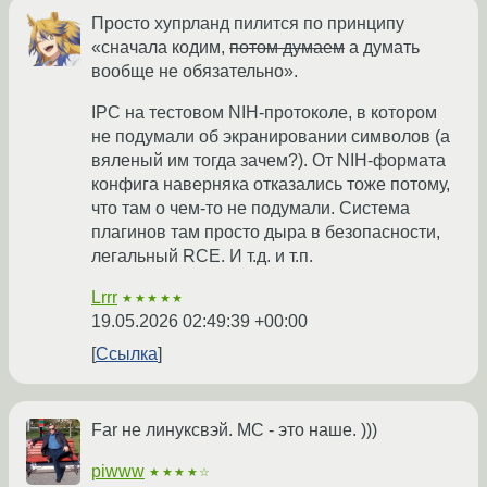
Просто хупрланд пилится по принципу
«сначала кодим,
потом думаем
а думать
вообще не обязательно».
IPC на тестовом NIH-протоколе, в котором
не подумали об экранировании символов (а
вяленый им тогда зачем?). От NIH-формата
конфига наверняка отказались тоже потому,
что там о чем-то не подумали. Система
плагинов там просто дыра в безопасности,
легальный RCE. И т.д. и т.п.
Lrrr
★★★★★
19.05.2026 02:49:39 +00:00
Ссылка
Far не линуксвэй. MC - это наше. )))
piwww
★★★★☆