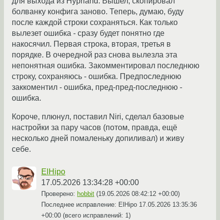
для выхода из Hyprland. Вышел, скопировал
болванку конфига заново. Теперь, думаю, буду
после каждой строки сохраняться. Как только
вылезет ошибка - сразу будет понятно где
накосячил. Первая строка, вторая, третья в
порядке. В очередной раз снова вылезла эта
непонятная ошибка. Закомментировал последнюю
строку, сохраняюсь - ошибка. Предпоследнюю
заккоментил - ошибка, пред-пред-последнюю -
ошибка.
Короче, плюнул, поставил Niri, сделал базовые
настройки за пару часов (потом, правда, ещё
несколько дней помаленьку допиливал) и живу
себе.
ElHipo
17.05.2026 13:34:28 +00:00
Проверено:
hobbit
(
19.05.2026 08:42:12 +00:00
)
Последнее исправление: ElHipo
17.05.2026 13:35:36
+00:00
(всего исправлений: 1)