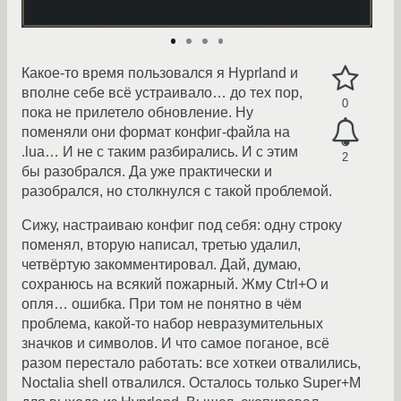
Какое-то время пользовался я Hyprland и
вполне себе всё устраивало… до тех пор,
0
пока не прилетело обновление. Ну
поменяли они формат конфиг-файла на
.lua… И не с таким разбирались. И с этим
2
бы разобрался. Да уже практически и
разобрался, но столкнулся с такой проблемой.
Сижу, настраиваю конфиг под себя: одну строку
поменял, вторую написал, третью удалил,
четвёртую закомментировал. Дай, думаю,
сохранюсь на всякий пожарный. Жму Ctrl+O и
опля… ошибка. При том не понятно в чём
проблема, какой-то набор невразумительных
значков и символов. И что самое поганое, всё
разом перестало работать: все хоткеи отвалились,
Noctalia shell отвалился. Осталось только Super+M