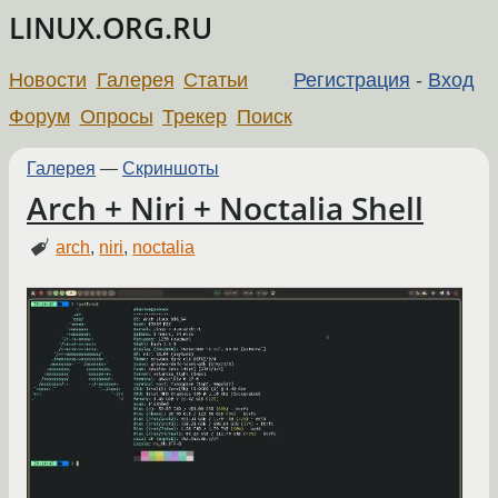
LINUX.ORG.RU
Новости
Галерея
Статьи
Регистрация
-
Вход
Форум
Опросы
Трекер
Поиск
Галерея
—
Скриншоты
Arch + Niri + Noctalia Shell
arch
,
niri
,
noctalia