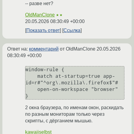
-- разве нет?
OldManClone
★★
20.05.2026 08:30:49 +00:00
Показать ответ
Ссылка
Ответ на:
комментарий
от OldManClone
20.05.2026
08:30:49 +00:00
window-rule {

    match at-startup=true app-
id=r#"^org\.mozilla\.firefox$"#

    open-on-workspace "browser"

2 окна браузера, по именам окон, раскидать
по разным мониторам только через
скрипты, с дёрганием мышью.
kawaiiselbst