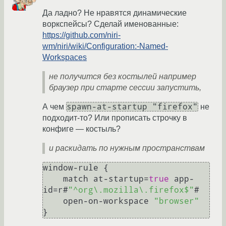
Да ладно? Не нравятся динамические
воркспейсы? Сделай именованные:
https://github.com/niri-
wm/niri/wiki/Configuration:-Named-
Workspaces
не получится без костылей например
браузер при старте сессии запустить,
spawn-at-startup "firefox"
А чем
не
подходит-то? Или прописать строчку в
конфиге — костыль?
и раскидать по нужным пространствам
window-rule 
{
    match at-startup=
true
 app-
id=r#
"^org\.mozilla\.firefox$"
#

    open-on-workspace 
"browser"
}