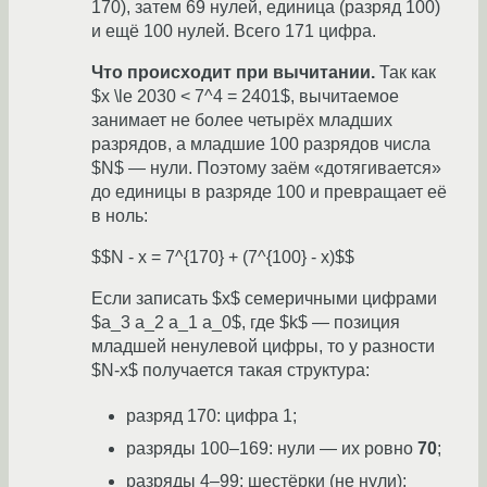
170), затем 69 нулей, единица (разряд 100)
и ещё 100 нулей. Всего 171 цифра.
Что происходит при вычитании.
Так как
$x \le 2030 < 7^4 = 2401$, вычитаемое
занимает не более четырёх младших
разрядов, а младшие 100 разрядов числа
$N$ — нули. Поэтому заём «дотягивается»
до единицы в разряде 100 и превращает её
в ноль:
$$N - x = 7^{170} + (7^{100} - x)$$
Если записать $x$ семеричными цифрами
$a_3 a_2 a_1 a_0$, где $k$ — позиция
младшей ненулевой цифры, то у разности
$N-x$ получается такая структура:
разряд 170: цифра 1;
разряды 100–169: нули — их ровно
70
;
разряды 4–99: шестёрки (не нули);