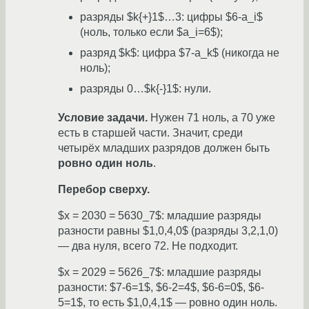
разряды $k{+}1$…3: цифры $6-a_i$
(ноль, только если $a_i=6$);
разряд $k$: цифра $7-a_k$ (никогда не
ноль);
разряды 0…$k{-}1$: нули.
Условие задачи.
Нужен 71 ноль, а 70 уже
есть в старшей части. Значит, среди
четырёх младших разрядов должен быть
ровно один ноль
.
Перебор сверху.
$x = 2030 = 5630_7$: младшие разряды
разности равны $1,0,4,0$ (разряды 3,2,1,0)
— два нуля, всего 72. Не подходит.
$x = 2029 = 5626_7$: младшие разряды
разности: $7-6=1$, $6-2=4$, $6-6=0$, $6-
5=1$, то есть $1,0,4,1$ — ровно один ноль.