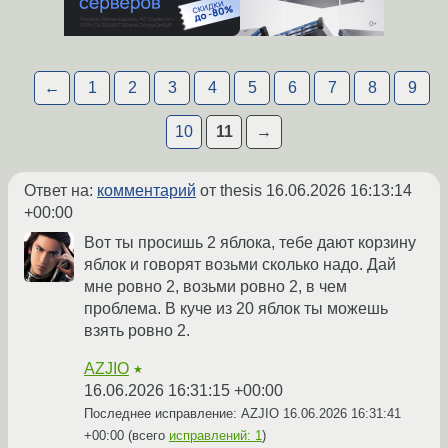
←
1
2
3
4
5
6
7
8
9
10
11
→
Ответ на:
комментарий
от thesis
16.06.2026 16:13:14
+00:00
Вот ты просишь 2 яблока, тебе дают корзину
яблок и говорят возьми сколько надо. Дай
мне ровно 2, возьми ровно 2, в чем
проблема. В куче из 20 яблок ты можешь
взять ровно 2.
AZJIO
★
16.06.2026 16:31:15 +00:00
Последнее исправление: AZJIO
16.06.2026 16:31:41
+00:00
(всего
исправлений: 1
)