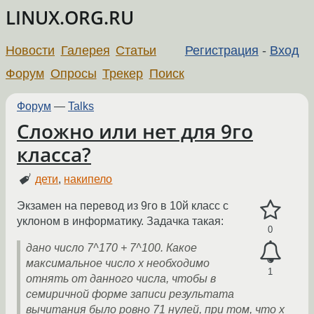
LINUX.ORG.RU
Новости
Галерея
Статьи
Регистрация
-
Вход
Форум
Опросы
Трекер
Поиск
Форум
—
Talks
Сложно или нет для 9го
класса?
дети
,
накипело
Экзамен на перевод из 9го в 10й класс с
уклоном в информатику. Задачка такая:
0
дано число 7^170 + 7^100. Какое
максимальное число x необходимо
1
отнять от данного числа, чтобы в
семиричной форме записи результата
вычитания было ровно 71 нулей, при том, что x