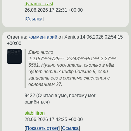
dynamic_cast
26.06.2026 17:22:31 +00:00
Ссылка
Ответ на:
комментарий
от Xenius
14.06.2026 02:54:15
+00:00
Дано число
2·2187⁵⁶⁷+729⁵⁶⁶-2·243⁵⁶⁵+81⁵⁶⁴-2·27⁵⁶³-
6561. Нужно посчитать, сколько в нём
будет чётных цифр больше 9, если
записать его в системе счисления с
основанием 27.
942? (Считал в уме, поэтому мог
ошибиться)
stabilitron
28.06.2026 17:42:25 +00:00
Показать ответ
Ссылка