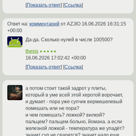
Показать ответ
Ссылка
Ответ на:
комментарий
от AZJIO
16.06.2026 16:31:15
+00:00
Да-да. Сколько нулей в числе 100500?
thesis
★★★★★
16.06.2026 17:02:42 +00:00
Показать ответ
Ссылка
а потом стоит такой задрот у плиты,
который в уме всей этой херотой ворочает,
и думает - пора уже супчик вермишелевый
помешать или не пора?
и чем помешать? ложкой? вилкой?
пальцем? пальцем больно, йомана. а если
железной ложкой - температура же упадёт?
значит суп не сварится? значит надо еще