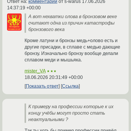
Ответ на:
комментарий
от s-warus
17.06.2026
14:37:19 +00:00
А вот нехватки олова в бронзовом веке
считают одна из причин катастрофы
бронзового века
Кроме латуни и бронзы медь+олово есть и
другие присадки, в сплаве с медью дающие
бронзу. Изначально бронзу вообще делали
сплавом меди и мышьяка.
mister_VA
★★★
18.06.2026 20:31:49 +00:00
Показать ответ
Ссылка
К примеру на профессии которые к их
концу учёбы могут просто стать
неактуальными ?
Так ты хоть бы пример профессии привёл.