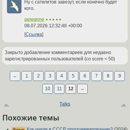
Ну с сателитов завезут, если конечно будет
кого.
peregrine
★★★★★
08.07.2026 12:32:48 +00:00
Ссылка
Закрыто добавление комментариев для недавно
зарегистрированных пользователей (со score < 50)
←
1
2
3
4
5
6
7
8
9
10
11
12
→
←
Talks
→
Похожие темы
Как учили в СССР программированию?
(2024)
Форум