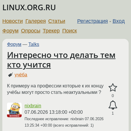
LINUX.ORG.RU
Новости
Галерея
Статьи
Регистрация
-
Вход
Форум
Опросы
Трекер
Поиск
Форум
—
Talks
Интересно что делать тем
кто учится
учёба
К примеру на профессии которые к их концу
учёбы могут просто стать неактуальными ?
0
nixbrain
07.06.2026 13:18:00 +00:00
1
Последнее исправление: nixbrain
07.06.2026
13:25:34 +00:00
(всего исправлений: 1)