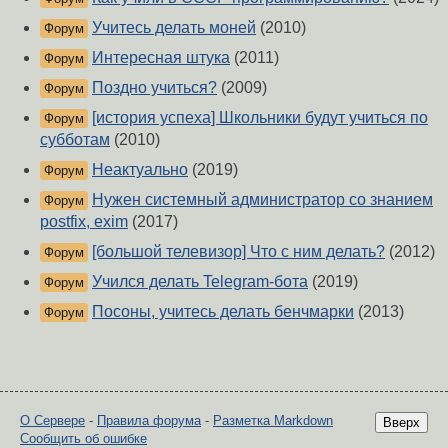
Учитесь делать моней
(2010)
Форум
Интересная штука
(2011)
Форум
Поздно учиться?
(2009)
Форум
[история успеха] Школьники будут учиться по
Форум
субботам
(2010)
Неактуально
(2019)
Форум
Нужен системный администратор со знанием
Форум
postfix, exim
(2017)
[большой телевизор] Что с ним делать?
(2012)
Форум
Учился делать Telegram-бота
(2019)
Форум
Посоны, учитесь делать бенчмарки
(2013)
Форум
О Сервере
-
Правила форума
-
Разметка Markdown
Вверх
Сообщить об ошибке