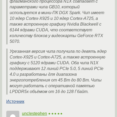
флагманского процессора N1X совпадает с
параметрами чипа GB10, который
используется в мини-ПК DGX Spark. Чип имеет
10 ядер Cortex-X925 и 10 ядер Cortex-A725, а
также встроенную графику Nvidia Blackwell с
6144 ядрами CUDA, что соответствует
количеству блоков у видеокарты GeForce RTX
5070.
Урезанная версия чипа получила по девять ядер
Cortex-X925 и Cortex-A725, а также встроенную
графику с 5120 ядрами CUDA. Оба чипа N1X
поддерживают 12 линий PCIe 5.0, 5 линий PCIe
4.0 и разработаны для диапазона
энергопотребления от 45 Вт до 80 Вт. Чипы
могут работать с оперативной памятью
LPDDR5x объёмом от 16 до 128 Гбайт.
Источник
unclestephen
★★★★★