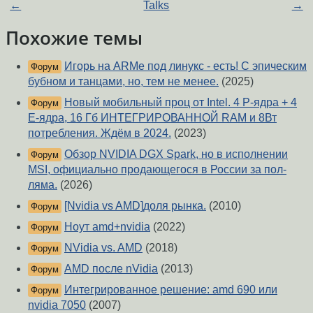
←
Talks
→
Похожие темы
Игорь на ARMе под линукс - есть! С эпическим
Форум
бубном и танцами, но, тем не менее.
(2025)
Новый мобильный проц от Intel. 4 P-ядра + 4
Форум
E-ядра, 16 Гб ИНТЕГРИРОВАННОЙ RAM и 8Вт
потребления. Ждём в 2024.
(2023)
Обзор NVIDIA DGX Spark, но в исполнении
Форум
MSI, официально продающегося в России за пол-
ляма.
(2026)
[Nvidia vs AMD]доля рынка.
(2010)
Форум
Ноут amd+nvidia
(2022)
Форум
NVidia vs. AMD
(2018)
Форум
AMD после nVidia
(2013)
Форум
Интегрированное решение: amd 690 или
Форум
nvidia 7050
(2007)