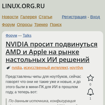
LINUX.ORG.RU
Новости
Галерея
Статьи
Регистрация
-
Вход
Форум
Опросы
Трекер
Поиск
Форум
—
Talks
NVIDIA просит подвинуться
AMD и Apple на рынке
настольных ИИ решений
nvidia
,
искусственный интеллект
,
ноутбук
Представлены чипы для ноутбуков, сейчас
говорят что они не такие уже и новые, и до
0
этого были в мини-ПК для ИИ в прошлом
году, а теперь вот:
1
По данным источника, конфигурация