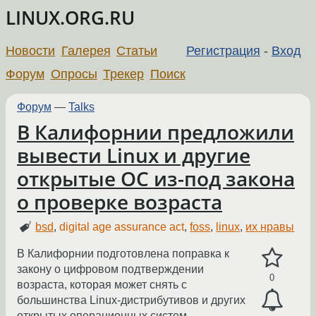
LINUX.ORG.RU
Новости
Галерея
Статьи
Регистрация
-
Вход
Форум
Опросы
Трекер
Поиск
Форум
—
Talks
В Калифорнии предложили
вывести Linux и другие
открытые ОС из-под закона
о проверке возраста
bsd
,
digital age assurance act
,
foss
,
linux
,
их нравы
В Калифорнии подготовлена поправка к
закону о цифровом подтверждении
0
возраста, которая может снять с
большинства Linux-дистрибутивов и других
открытых операционных систем