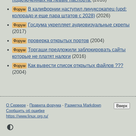
В калифорнии наступил линуксокапец (upd:
Форум
колорадо и еще пара штатов с 2028)
(2026)
Госдума укрепляет аудиовизуальные скрепы
Форум
(2017)
проверка открытых портов
(2004)
Форум
Торгаши предложили заблокировать сайты
Форум
которые не платят налоги
(2016)
Как вывести список открытых файлов ???
Форум
(2004)
О Сервере
-
Правила форума
-
Разметка Markdown
Вверх
Сообщить об ошибке
https://www.linux.org.ru/