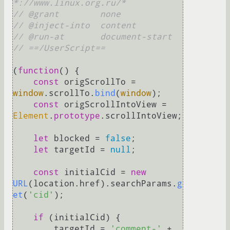
*://www.linux.org.ru/*
// @grant        none
// @inject-into  content
// @run-at       document-start
// ==/UserScript==
(
function
(
) {

const
 origScrollTo = 
window
.
scrollTo
.
bind
(
window
);

const
 origScrollIntoView = 
Element
.
prototype
.
scrollIntoView
;

let
 blocked = 
false
;

let
 targetId = 
null
;

const
 initialCid = 
new
URL
(location.
href
).
searchParams
.
g
et
(
'cid'
);

if
 (initialCid) {

        targetId = 
'comment-'
 + 