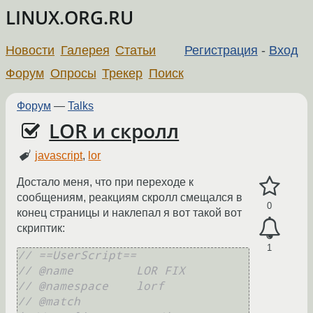
LINUX.ORG.RU
Новости
Галерея
Статьи
Регистрация
-
Вход
Форум
Опросы
Трекер
Поиск
Форум
—
Talks
LOR и скролл
javascript
,
lor
Достало меня, что при переходе к
сообщениям, реакциям скролл смещался в
0
конец страницы и наклепал я вот такой вот
скриптик:
1
// ==UserScript==
// @name         LOR FIX
// @namespace    lorf
// @match        