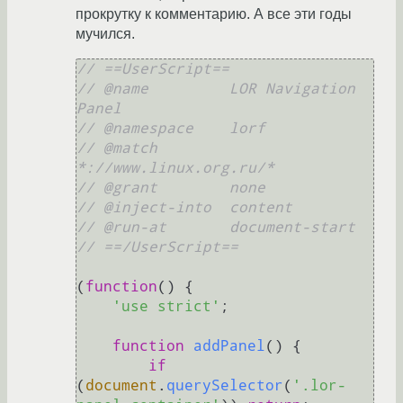
прокрутку к комментарию. А все эти годы
мучился.
// ==UserScript==
// @name         LOR Navigation 
Panel
// @namespace    lorf
// @match        
*://www.linux.org.ru/*
// @grant        none
// @inject-into  content
// @run-at       document-start
// ==/UserScript==
(
function
(
) {

'use strict'
;

function
addPanel
(
) {

if
(
document
.
querySelector
(
'.lor-