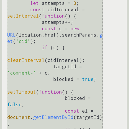
let
 attempts = 
0
;

const
 cidInterval = 
setInterval
(
function
(
) {

            attempts++;

const
 c = 
new
URL
(location.
href
).
searchParams
.
g
et
(
'cid'
);

if
 (c) {

clearInterval
(cidInterval);

                targetId = 
'comment-'
 + c;

                blocked = 
true
;

setTimeout
(
function
(
) {

                    blocked = 
false
;

const
 el = 
document
.
getElementById
(targetId)
;
