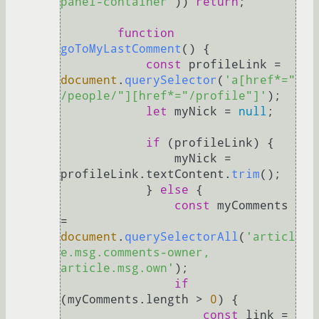
panel-container'
)) 
return
;

function
goToMyLastComment
(
) {

const
 profileLink = 
document
.
querySelector
(
'a[href*="
/people/"][href*="/profile"]'
);

let
 myNick = 
null
;

if
 (profileLink) {

                myNick = 
profileLink.
textContent
.
trim
();

            } 
else
 {

const
 myComments 
= 
document
.
querySelectorAll
(
'articl
e.msg.comments-owner, 
article.msg.own'
);

if
(myComments.
length
 > 
0
) {

const
 link = 