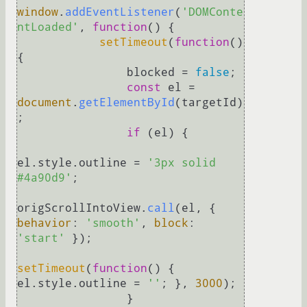
window
.
addEventListener
(
'DOMConte
ntLoaded'
, 
function
(
) {

setTimeout
(
function
(
) 
{

                blocked = 
false
;

const
 el = 
document
.
getElementById
(targetId)
;

if
 (el) {

el.
style
.
outline
 = 
'3px solid 
#4a90d9'
;

origScrollIntoView.
call
(el, { 
behavior
: 
'smooth'
, 
block
: 
'start'
 });

setTimeout
(
function
(
) { 
el.
style
.
outline
 = 
''
; }, 
3000
);

                }
