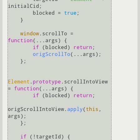
initialCid;

        blocked = 
true
;

    }

window
.
scrollTo
 = 
function
(
...args
) {

if
 (blocked) 
return
;

origScrollTo
(...args);

    };

Element
.
prototype
.
scrollIntoView
= 
function
(
...args
) {

if
 (blocked) 
return
;

origScrollIntoView.
apply
(
this
, 
args);

    };

if
 (!targetId) {
