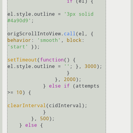
if
 (el) {

el.
style
.
outline
 = 
'3px solid 
#4a90d9'
;

origScrollIntoView.
call
(el, { 
behavior
: 
'smooth'
, 
block
: 
'start'
 });

setTimeout
(
function
(
) { 
el.
style
.
outline
 = 
''
; }, 
3000
);

                    }

                }, 
2000
);

            } 
else
if
 (attempts 
>= 
10
) {

clearInterval
(cidInterval);

            }

        }, 
500
);

    } 
else
 {
