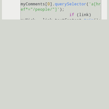
myComments[
0
].
querySelector
(
'a[hr
ef*="/people/"]'
);

if
 (link) 
myNick = link.
textContent
.
trim
();

                }

            }

if
 (!myNick) {

alert
(
'Не удалось 
определить ваш ник.'
);

return
;

            }

const
 allComments = 
document
.
querySelectorAll
(
'articl
e.msg'
);

let
 lastMyComment = 
null
;
