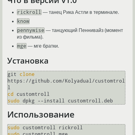
Что в версии v1.0
rickroll
— танец Рика Астли в терминале.
know
pennywise
— танцующий Пеннивайз (момент
из фильма).
mge
— мге братки.
Установка
git 
clone
https://github.com/Kolyadual/customtrol
cd
sudo
Использование
sudo
sudo