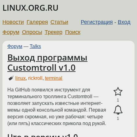
LINUX.ORG.RU
Новости
Галерея
Статьи
Регистрация
-
Вход
Форум
Опросы
Трекер
Поиск
Форум
—
Talks
Выход программы
Customtroll v1.0
linux
,
rickroll
,
terminal
На GitHub появился инструмент для
терминального троллинга Customtroll —
1
позволяет запускать известные интернет-
мемы одной консольной командой. Первая
версия скромная, но уже рабочая: четыре
1
(или пять) классических прикола под рукой.