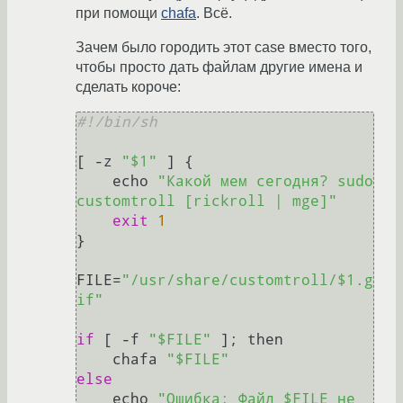
при помощи
chafa
. Всё.
Зачем было городить этот case вместо того,
чтобы просто дать файлам другие имена и
сделать короче:
#!/bin/sh
[ -z 
"$1"
 ] {

    echo 
"Какой мем сегодня? sudo 
customtroll [rickroll | mge]"
exit
1
}

FILE=
"/usr/share/customtroll/$1.g
if"
if
 [ -f 
"$FILE"
 ]; then

    chafa 
"$FILE"
else
    echo 
"Ошибка: Файл $FILE не 