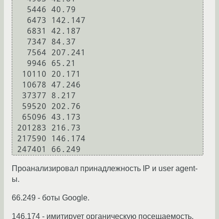
   5446 40.79

   6473 142.147

   6831 42.187

   7347 84.37

   7564 207.241

   9946 65.21

  10110 20.171

  10678 47.246

  37377 8.217

  59520 202.76

  65096 43.173

 201283 216.73

 217590 146.174

Проанализировал принадлежность IP и user agent-
ы.
66.249 - боты Google.
146.174 - имитирует органическую посещаемость,