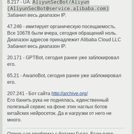
AliyunSecBot/Aliyun
8.217 - UA:
(AliyunSecBot@service.alibaba.com)
Забанил весь диапазон IP.
47.246 - имитирует органическую посещаемость.
Все 10678 были вчера, сегодня обращений ноль.
Диапазон адресов принадлежит Alibaba Cloud LLC
Забанил весь диапазон IP.
20.171 - GPTBot, сегодня ранее уже заблокировал
его.
65.21 - AwarioBot, сегодня ранее уже заблокировал
его.
207.241 - Бот сайта
http://archive.org/
Его банить рука не поднялась, единственный
полезный сервис на фоне этих наглых ботов
китайских нейросеток. Да и нагрузки от него не
много.
Отдельная проблема с ботами Гугла. Если взять