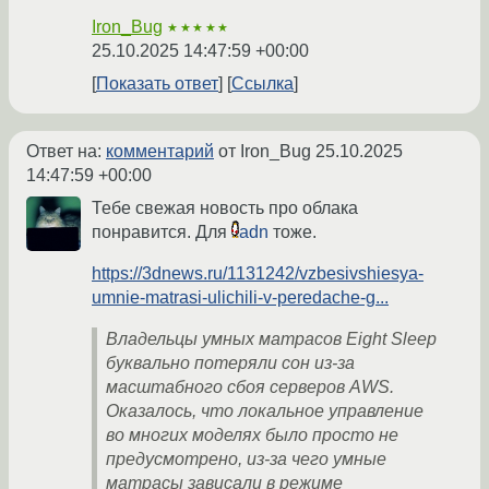
Iron_Bug
★★★★★
25.10.2025 14:47:59 +00:00
Показать ответ
Ссылка
Ответ на:
комментарий
от Iron_Bug
25.10.2025
14:47:59 +00:00
Тебе свежая новость про облака
понравится. Для
adn
тоже.
https://3dnews.ru/1131242/vzbesivshiesya-
umnie-matrasi-ulichili-v-peredache-g...
Владельцы умных матрасов Eight Sleep
буквально потеряли сон из-за
масштабного сбоя серверов AWS.
Оказалось, что локальное управление
во многих моделях было просто не
предусмотрено, из-за чего умные
матрасы зависали в режиме