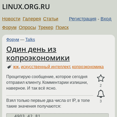
LINUX.ORG.RU
Новости
Галерея
Статьи
Регистрация
-
Вход
Форум
Опросы
Трекер
Поиск
Форум
—
Talks
Один день из
копроэкономики
жж
,
искусственный интеллект
,
копроэкономика
Процитирую сообщение, которое сегодня
отправил клиенту. Комментарии излишни,
2
наверное. И так всё ясно.
Взял только первые два числа от IP, в топе
3
такие значения получаются:
   4903 42.81
