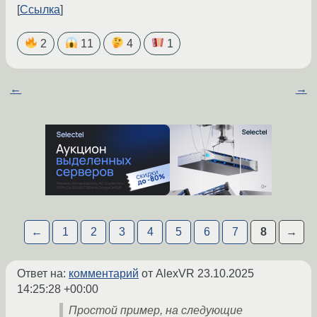
Ссылка
2
11
4
1
←
→
←
1
2
3
4
5
6
7
8
→
Ответ на:
комментарий
от AlexVR
23.10.2025
14:25:28 +00:00
Простой пример, на следующие