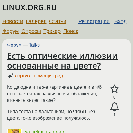
LINUX.ORG.RU
Новости
Галерея
Статьи
Регистрация
-
Вход
Форум
Опросы
Трекер
Поиск
Форум
—
Talks
Есть оптические иллюзии
основанные на цвете?
лоргугл
,
помощи тред
Когда одна и та же картинка в цвете и в ч/б
опознается как различные изображения,
0
кто-нить видел такие?
Типа теста на дальтонизм, но чтобы без
1
цвета тоже изображение получалось.
ya-betmen
★★★★★