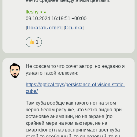
нечто среднее между этими цветами.
lleshy
★★
09.10.2024 16:19:51 +00:00
Показать ответ
Ссылка
1
Не совсем то что хочет автор, но недавно я
узнал о такой иллюзии:
https://optical.toys/persistance-of-vision-static-
cube/
Там куба вообще как такого нет на этом
чëрно-белом рисунке, что чëтко видно при
остановке анимации, но на экране (по
крайней мере на компьютере, не на
смартфоне) глаз воспринимает цвет куба
какой-то особенный, то ли розовый, то ли